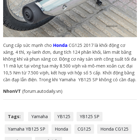
Cung cấp sức mạnh cho
Honda
CG125 2017 là khối động cơ
xăng, 4 thì, xy-lanh đơn, dung tích 124 phân khối, làm mát bằng
không khí và phun xăng cơ. Động cơ này sản sinh công suất tối đa
11 mã lực tại vòng tua máy 8.500 v/ph và mô-men xoắn cực đại
10,5 Nm từ 7.500 v/ph, kết hợp với hộp số 5 cấp. Khởi động bằng
cần đạp lẫn điện. Trong khi Yamaha YB125 SP không có cần đạp.
NhonVT
(forum.autodaily.vn)
Tags:
Yamaha
YB125
YB125 SP
Yamaha YB125 SP
Honda
CG125
Honda CG125