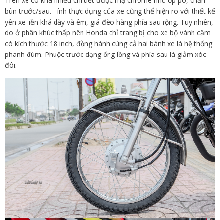
Trên xe có khá nhiều chi tiết được mạ chrome như ốp pô, chắn
bùn trước/sau. Tính thực dụng của xe cũng thể hiện rõ với thiết kế
yên xe liền khá dày và êm, giá đèo hàng phía sau rộng. Tuy nhiên,
do ở phân khúc thấp nên Honda chỉ trang bị cho xe bộ vành căm
có kích thước 18 inch, đồng hành cùng cả hai bánh xe là hệ thống
phanh đùm. Phuộc trước dạng ống lồng và phía sau là giảm xóc
đôi.