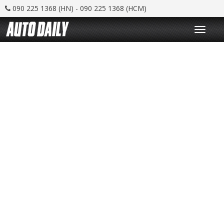
090 225 1368 (HN) - 090 225 1368 (HCM)
T
o
g
g
l
e
n
a
v
i
g
a
t
i
o
n