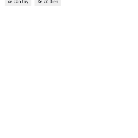
xe côn tay
Xe cổ điển