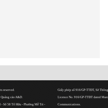
s reserved.
Giấy phép số 916/GP-TTĐT, Sở Thông 
g Quảng cáo A&D.
Licence No. 916/GP-TTĐT dated March
 - Số 58 Tố Hữu - Phường Mễ Trì -
Communications.