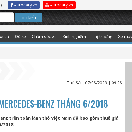
)
Autodaily.vn
Autodaily.vn
Tìm kiếm
xe cũ
Độ xe
Chăm sóc xe
Kinh nghiệm
Thị trường
Xe má
Thứ Sáu, 07/08/2026 | 09:28
 MERCEDES-BENZ THÁNG 6/2018
enz trên toàn lãnh thổ Việt Nam đã bao gồm thuế giá
6/2018.