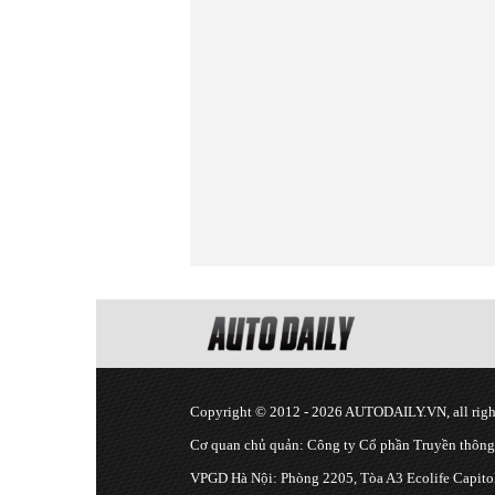
Copyright © 2012 - 2026 AUTODAILY.VN, all right
Cơ quan chủ quản: Công ty Cổ phần Truyền thôn
VPGD Hà Nội: Phòng 2205, Tòa A3 Ecolife Capitol