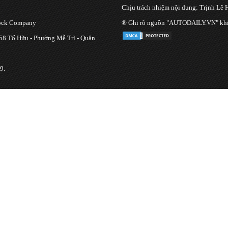
Chịu trách nhiệm nội dung: Trịnh Lê 
tock Company
® Ghi rõ nguồn "AUTODAILY.VN" khi bạ
 58 Tố Hữu - Phường Mễ Trì - Quận
9.