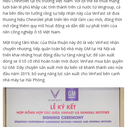
hiệu Chevrolet tại thị trường Việt Nam. Với lợi thế kế thừa mạng
lưới bán lẻ phủ khắp các tỉnh thành trên cả nước từ Vingroup, cả
hai bên đều tin tưởng rằng sự tiếp nhận này của VinFast sẽ đưa
thương hiệu Chevrolet phát triển lên một tầm cao mới, đồng thời
mở rộng thêm quy mô hoạt động và dẫn dắt sự phát triển của
nền công nghiệp ô tô Việt Nam.
Một trọng tâm khác của thỏa thuận này đó là việc VinFast nhận
chuyển nhượng, tiếp quản toàn bộ nhà máy GM tại Hà Nội và
triển khai những hoạt động đầu tư tăng năng lực để sản xuất
dòng xe ô tô cỡ nhỏ hoàn toàn mới được VinFast mua bản quyền
từ GM. Dây chuyền sản xuất mới dự kiến sẽ khánh thành vào nửa
đầu năm 2019, bổ sung năng lực sản xuất cho VinFast bên cạnh
nhà máy tại Hải Phòng.