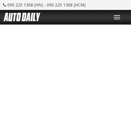
090 225 1368 (HN) - 090 225 1368 (HCM)
T
o
g
g
l
e
n
a
v
i
g
a
t
i
o
n