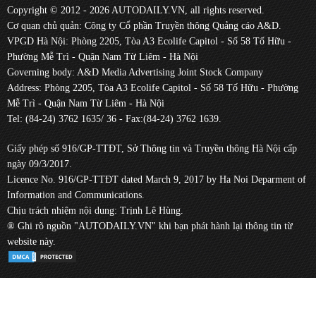
Copyright © 2012 - 2026 AUTODAILY.VN, all rights reserved.
Cơ quan chủ quản: Công ty Cổ phần Truyền thông Quảng cáo A&D.
VPGD Hà Nội: Phòng 2205, Tòa A3 Ecolife Capitol - Số 58 Tố Hữu -
Phường Mễ Trì - Quận Nam Từ Liêm - Hà Nội
Governing body: A&D Media Advertising Joint Stock Company
Address: Phòng 2205, Tòa A3 Ecolife Capitol - Số 58 Tố Hữu - Phường
Mễ Trì - Quận Nam Từ Liêm - Hà Nội
Tel: (84-24) 3762 1635/ 36 - Fax:(84-24) 3762 1639.
Giấy phép số 916/GP-TTĐT, Sở Thông tin và Truyền thông Hà Nội cấp
ngày 09/3/2017.
Licence No. 916/GP-TTĐT dated March 9, 2017 by Ha Noi Deparment of
Information and Communications.
Chịu trách nhiệm nội dung: Trịnh Lê Hùng.
® Ghi rõ nguồn "AUTODAILY.VN" khi bạn phát hành lại thông tin từ
website này.