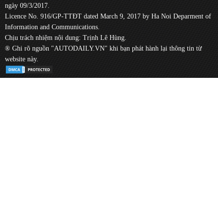
ngày 09/3/2017.
Licence No. 916/GP-TTĐT dated March 9, 2017 by Ha Noi Deparment of
Information and Communications.
Chịu trách nhiệm nội dung: Trịnh Lê Hùng.
® Ghi rõ nguồn "AUTODAILY.VN" khi bạn phát hành lại thông tin từ
website này.