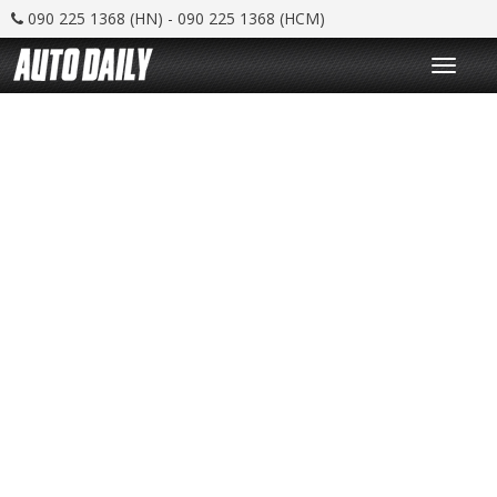
090 225 1368 (HN) - 090 225 1368 (HCM)
T
o
g
g
l
e
n
a
v
i
g
a
t
i
o
n