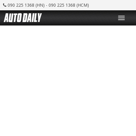
090 225 1368 (HN) - 090 225 1368 (HCM)
T
o
g
g
l
e
n
a
v
i
g
a
t
i
o
n