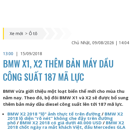
Xe mới
>
Ô tô
Chủ Nhật, 09/08/2026 | 14:04
13:00
|
15/09/2018
BMW X1, X2 THÊM BẢN MÁY DẦU
CÔNG SUẤT 187 MÃ LỰC
BMW vừa giới thiệu một loạt biến thể mới cho mùa thu
năm nay. Theo đó, bộ đôi BMW X1 và X2 sẽ được bổ sung
thêm bản máy dầu diesel công suất lên tới 187 mã lực.
BMW X2 2018 "lộ" ảnh thực tế trên đường
/
BMW X2
2018 lộ diện “rõ nét” không che đậy trên đường
phố
/
BMW X2 2018 có giá dưới 40.000 USD
/
BMW X2
2018 chốt ngày ra mắt khách Việt, đấu Mercedes GLA