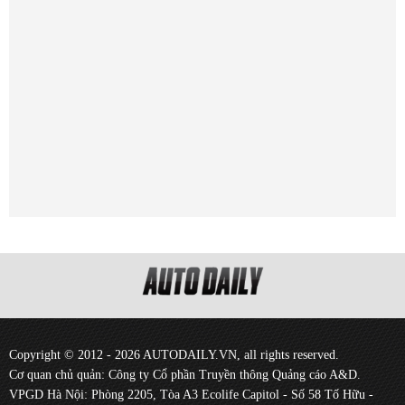
Copyright © 2012 - 2026 AUTODAILY.VN, all rights reserved.
Cơ quan chủ quản: Công ty Cổ phần Truyền thông Quảng cáo A&D.
VPGD Hà Nội: Phòng 2205, Tòa A3 Ecolife Capitol - Số 58 Tố Hữu -