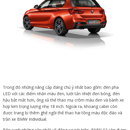
Trong đó những nâng cấp đáng chú ý nhất bao gồm: đèn pha
LED với các điểm nhấn màu đen, lưới tản nhiệt đen bóng, đèn
hậu bắt mắt hơn, ống xả thể thao mạ crôm màu đen và bánh xe
hợp kim trọng lượng nhẹ 18 inch. Ngoài ra, khoang cabin còn
được trang bị thêm ghế ngồi thể thao hai tông màu độc đáo và
trần xe BMW Individual.
Bên cạnh những cập nhật về động cơ nói trên, BMW X2 còn được