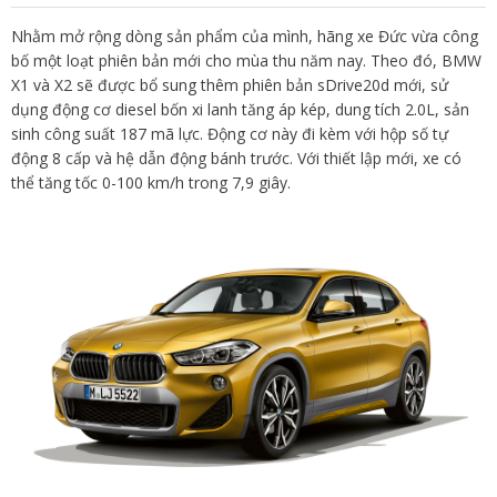
Nhằm mở rộng dòng sản phẩm của mình, hãng xe Đức vừa công
bố một loạt phiên bản mới cho mùa thu năm nay. Theo đó, BMW
X1 và X2 sẽ được bổ sung thêm phiên bản sDrive20d mới, sử
dụng động cơ diesel bốn xi lanh tăng áp kép, dung tích 2.0L, sản
sinh công suất 187 mã lực. Động cơ này đi kèm với hộp số tự
động 8 cấp và hệ dẫn động bánh trước. Với thiết lập mới, xe có
thể tăng tốc 0-100 km/h trong 7,9 giây.