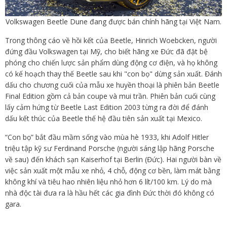
Volkswagen Beetle Dune đang được bán chính hãng tại Việt Nam.
Trong thông cáo về hồi kết của Beetle, Hinrich Woebcken, người
đứng đầu Volkswagen tại Mỹ, cho biết hãng xe Đức đã đặt bệ
phóng cho chiến lược sản phẩm dùng động cơ điện, và họ không
có kế hoạch thay thế Beetle sau khi "con bọ" dừng sản xuất. Đánh
dấu cho chương cuối của mẫu xe huyền thoại là phiên bản Beetle
Final Edition gồm cả bản coupe và mui trần. Phiên bản cuối cùng
lấy cảm hứng từ Beetle Last Edition 2003 từng ra đời để đánh
dấu kết thúc của Beetle thế hệ đầu tiên sản xuất tại Mexico.
“Con bọ” bắt đầu mầm sống vào mùa hè 1933, khi Adolf Hitler
triệu tập kỹ sư Ferdinand Porsche (người sáng lập hãng Porsche
về sau) đến khách sạn Kaiserhof tại Berlin (Đức). Hai người bàn về
việc sản xuất một mẫu xe nhỏ, 4 chỗ, động cơ bền, làm mát bằng
không khí và tiêu hao nhiên liệu nhỏ hơn 6 lít/100 km. Lý do mà
nhà độc tài đưa ra là hầu hết các gia đình Đức thời đó không có
gara.