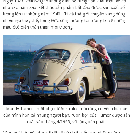
Ngày 13/9, Volkswagen khẳng định sẽ dừng sản xuất mẫu xe cỡ
nhỏ vào năm sau, kết thúc sản phẩm bắt đầu được sản xuất số
lượng lớn từ những năm 1940. Khi cả thế giới chuyển sang dùng
nhiên liệu thay thế, hãng Đức cũng hướng tới tương lai về những
mẫu ôtô điện thân thiện môi trường.
Mandy Turner - một phụ nữ Australia - nói rằng cô yêu chiếc xe
của mình hơn cả những người bạn. "Con bọ" của Turner được sản
xuất vào tháng 4/1965, vô-lăng bên phải.
"Con bọ" bản gốc được thiết kế và phát triển vào những năm