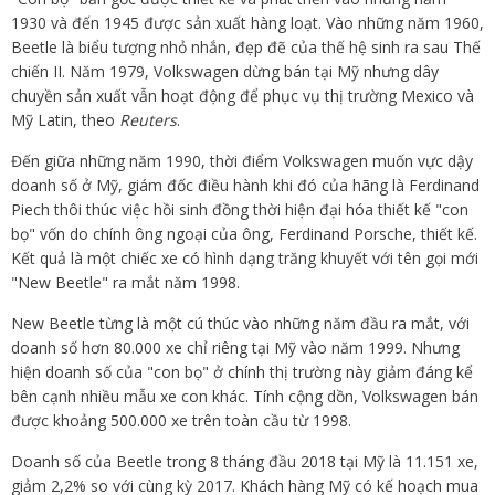
1930 và đến 1945 được sản xuất hàng loạt. Vào những năm 1960,
Beetle là biểu tượng nhỏ nhắn, đẹp đẽ của thế hệ sinh ra sau Thế
chiến II. Năm 1979, Volkswagen dừng bán tại Mỹ nhưng dây
chuyền sản xuất vẫn hoạt động để phục vụ thị trường Mexico và
Mỹ Latin, theo
Reuters
.
Đến giữa những năm 1990, thời điểm Volkswagen muốn vực dậy
doanh số ở Mỹ, giám đốc điều hành khi đó của hãng là Ferdinand
Piech thôi thúc việc hồi sinh đồng thời hiện đại hóa thiết kế "con
bọ" vốn do chính ông ngoại của ông, Ferdinand Porsche, thiết kế.
Kết quả là một chiếc xe có hình dạng trăng khuyết với tên gọi mới
"New Beetle" ra mắt năm 1998.
New Beetle từng là một cú thúc vào những năm đầu ra mắt, với
doanh số hơn 80.000 xe chỉ riêng tại Mỹ vào năm 1999. Nhưng
hiện doanh số của "con bọ" ở chính thị trường này giảm đáng kể
bên cạnh nhiều mẫu xe con khác. Tính cộng dồn, Volkswagen bán
được khoảng 500.000 xe trên toàn cầu từ 1998.
Doanh số của Beetle trong 8 tháng đầu 2018 tại Mỹ là 11.151 xe,
giảm 2,2% so với cùng kỳ 2017. Khách hàng Mỹ có kế hoạch mua