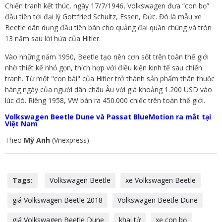
Chiến tranh kết thúc, ngày 17/7/1946, Volkswagen đưa “con bọ”
đầu tiên tới đại lý Gottfried Schultz, Essen, Đức. Đó là mẫu xe
Beetle dân dụng đầu tiên bán cho quảng đại quần chúng và tròn
13 năm sau lời hứa của Hitler.
Vào những năm 1950, Beetle tạo nên cơn sốt trên toàn thế giới
nhờ thiết kế nhỏ gọn, thích hợp với điều kiện kinh tế sau chiến
tranh. Từ một "con bài" của Hitler trở thành sản phẩm thân thuộc
hàng ngày của người dân châu Âu với giá khoảng 1.200 USD vào
lúc đó. Riêng 1958, VW bán ra 450.000 chiếc trên toàn thế giới.
Volkswagen Beetle Dune và Passat BlueMotion ra mắt tại
Việt Nam
Theo
Mỹ Anh
(Vnexpress)
Tags:
Volkswagen Beetle
xe Volkswagen Beetle
giá Volkswagen Beetle 2018
Volkswagen Beetle Dune
giá Volkswagen Beetle Dune
khai tử
xe con bọ