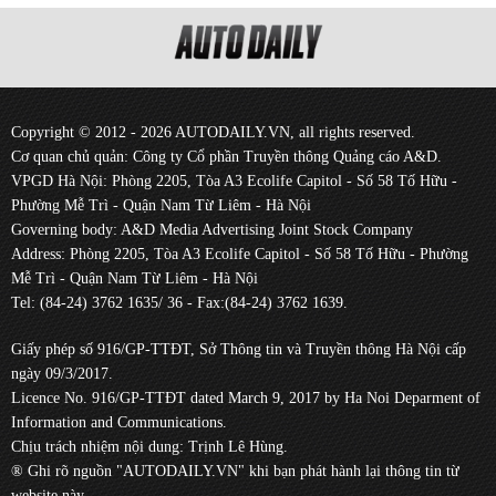
Copyright © 2012 - 2026 AUTODAILY.VN, all rights reserved.
Cơ quan chủ quản: Công ty Cổ phần Truyền thông Quảng cáo A&D.
VPGD Hà Nội: Phòng 2205, Tòa A3 Ecolife Capitol - Số 58 Tố Hữu -
Phường Mễ Trì - Quận Nam Từ Liêm - Hà Nội
Governing body: A&D Media Advertising Joint Stock Company
Address: Phòng 2205, Tòa A3 Ecolife Capitol - Số 58 Tố Hữu - Phường
Mễ Trì - Quận Nam Từ Liêm - Hà Nội
Tel: (84-24) 3762 1635/ 36 - Fax:(84-24) 3762 1639.
Giấy phép số 916/GP-TTĐT, Sở Thông tin và Truyền thông Hà Nội cấp
ngày 09/3/2017.
Licence No. 916/GP-TTĐT dated March 9, 2017 by Ha Noi Deparment of
Information and Communications.
Chịu trách nhiệm nội dung: Trịnh Lê Hùng.
® Ghi rõ nguồn "AUTODAILY.VN" khi bạn phát hành lại thông tin từ
website này.