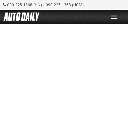
090 225 1368 (HN) - 090 225 1368 (HCM)
T
o
g
g
l
e
n
a
v
i
g
a
t
i
o
n