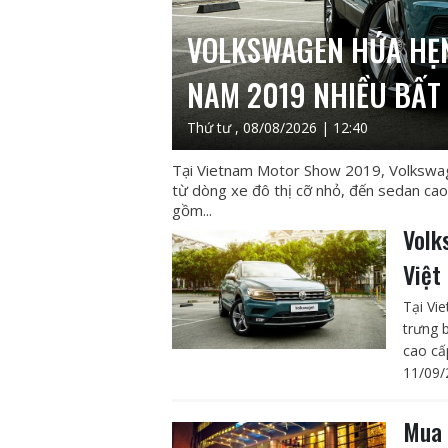
VOLKSWAGEN HỨA HẸN
NAM 2019 NHIỀU BẤT
Thứ tư , 08/08/2026 | 12:40
Tại Vietnam Motor Show 2019, Volkswage
từ dòng xe đô thị cỡ nhỏ, đến sedan cao
gồm...
Volk
Việt
Tại Vi
trưng b
cao cấ
11/09/
Mua 