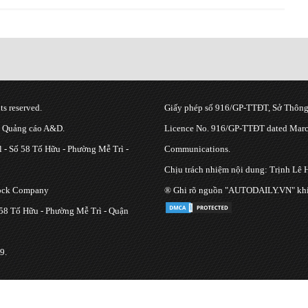
s reserved.
Giấy phép số 916/GP-TTĐT, Sở Thông 
g Quảng cáo A&D.
Licence No. 916/GP-TTĐT dated March
 - Số 58 Tố Hữu - Phường Mễ Trì -
Communications.
Chịu trách nhiệm nội dung: Trịnh Lê 
tock Company
® Ghi rõ nguồn "AUTODAILY.VN" khi bạ
 58 Tố Hữu - Phường Mễ Trì - Quận
9.