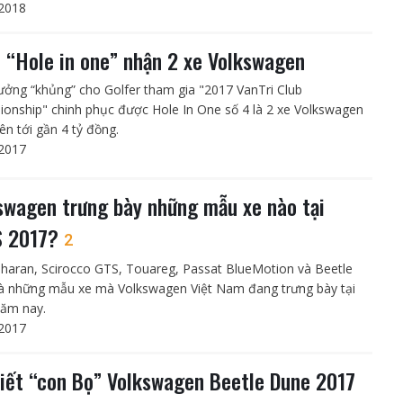
2018
 “Hole in one” nhận 2 xe Volkswagen
hưởng “khủng” cho Golfer tham gia "2017 VanTri Club
onship" chinh phục được Hole In One số 4 là 2 xe Volkswagen
 lên tới gần 4 tỷ đồng.
2017
swagen trưng bày những mẫu xe nào tại
S 2017?
2
 Sharan, Scirocco GTS, Touareg, Passat BlueMotion và Beetle
à những mẫu xe mà Volkswagen Việt Nam đang trưng bày tại
ăm nay.
2017
tiết “con Bọ” Volkswagen Beetle Dune 2017