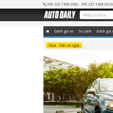
090 225 1368 (HN) - 090 225 1368 (HCM
Đánh giá xe
So sánh
Đánh giá 
Mua - Bán xe ngay