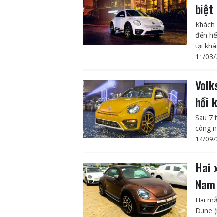
biệt
Khách 
đến hế
tại kh
11/03/
Volk
hồi 
Sau 7 
công n
14/09/
Hai 
Nam
Hai mẫ
Dune (