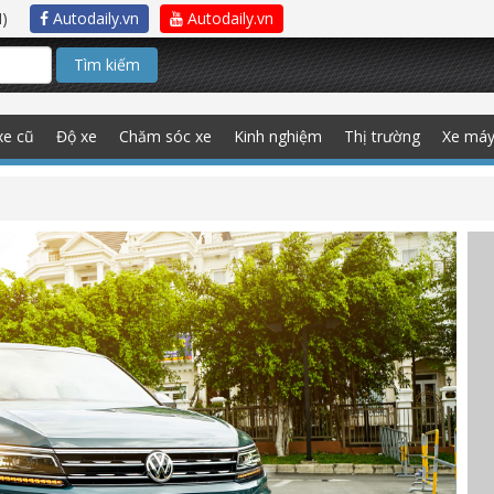
)
Autodaily.vn
Autodaily.vn
Tìm kiếm
xe cũ
Độ xe
Chăm sóc xe
Kinh nghiệm
Thị trường
Xe má