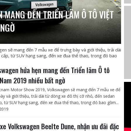
 MANG ĐẾN TRIỂN LÃM Ô TÔ VIỆT
 NGỜ
n sẽ mang đến 7 mẫu xe để trưng bày và giới thiệu, trải dài
 cấp, từ SUV hạng sang, đến xe đua thể thao, trong đó bao
swagen hứa hẹn mang đến Triển lãm Ô tô
 Nam 2019 nhiều bất ngờ
etnam Motor Show 2019, Volkswagen sẽ mang đến 7 mẫu xe để
ày và giới thiệu, trải dài từ dòng xe đô thị cỡ nhỏ, đến sedan
p, từ SUV hạng sang, đến xe đua thể thao, trong đó bao gồm...
2019
xe Volkswagen Beelte Dune, nhận ưu đãi đặc