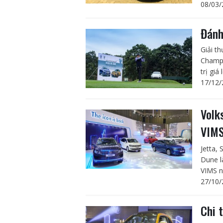
08/03/
Đánh
Giải t
Champi
trị giá
17/12/
Volk
VIM
Jetta,
Dune l
VIMS n
27/10/
Chi 