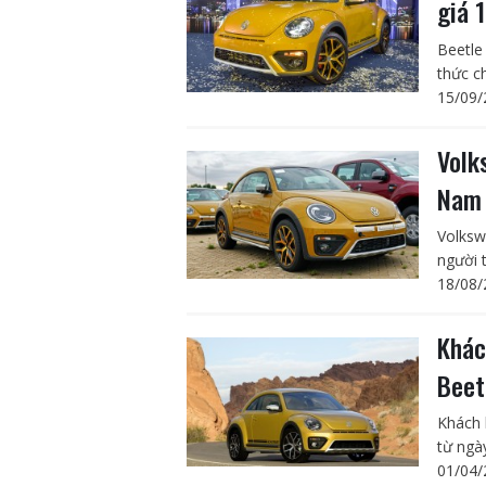
giá 
Beetle
thức c
15/09/
Volk
Na
Volksw
người t
18/08/
Khác
Beet
Khách 
từ ngà
01/04/