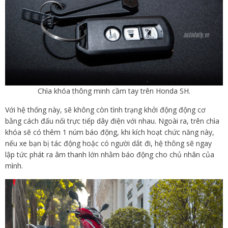
Chìa khóa thông minh cầm tay trên Honda SH.
Với hệ thống này, sẽ không còn tình trạng khởi động động cơ
bằng cách đấu nối trực tiếp dây điện với nhau. Ngoài ra, trên chìa
khóa sẽ có thêm 1 núm báo động, khi kích hoạt chức năng này,
nếu xe bạn bị tác động hoặc có người dắt đi, hệ thông sẽ ngay
lập tức phát ra âm thanh lớn nhằm báo động cho chủ nhân của
mình.