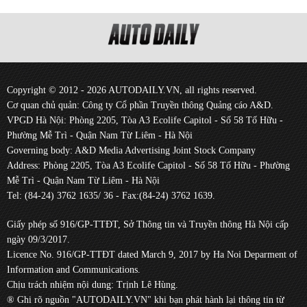
Copyright © 2012 - 2026 AUTODAILY.VN, all rights reserved.
Cơ quan chủ quản: Công ty Cổ phần Truyền thông Quảng cáo A&D.
VPGD Hà Nội: Phòng 2205, Tòa A3 Ecolife Capitol - Số 58 Tố Hữu -
Phường Mễ Trì - Quận Nam Từ Liêm - Hà Nội
Governing body: A&D Media Advertising Joint Stock Company
Address: Phòng 2205, Tòa A3 Ecolife Capitol - Số 58 Tố Hữu - Phường
Mễ Trì - Quận Nam Từ Liêm - Hà Nội
Tel: (84-24) 3762 1635/ 36 - Fax:(84-24) 3762 1639.
Giấy phép số 916/GP-TTĐT, Sở Thông tin và Truyền thông Hà Nội cấp
ngày 09/3/2017.
Licence No. 916/GP-TTĐT dated March 9, 2017 by Ha Noi Deparment of
Information and Communications.
Chịu trách nhiệm nội dung: Trịnh Lê Hùng.
® Ghi rõ nguồn "AUTODAILY.VN" khi bạn phát hành lại thông tin từ