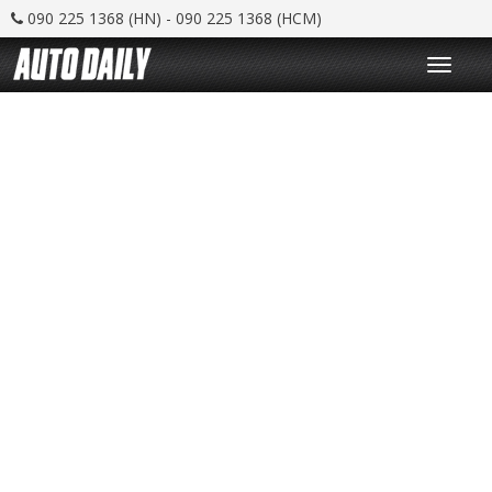
090 225 1368 (HN) - 090 225 1368 (HCM)
T
o
g
g
l
e
n
a
v
i
g
a
t
i
o
n