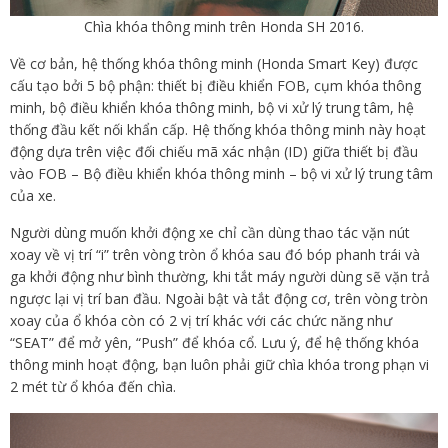
Chìa khóa thông minh trên Honda SH 2016.
Về cơ bản, hệ thống khóa thông minh (Honda Smart Key) được
cấu tạo bởi 5 bộ phận: thiết bị điều khiển FOB, cụm khóa thông
minh, bộ điều khiển khóa thông minh, bộ vi xử lý trung tâm, hệ
thống đầu kết nối khẩn cấp. Hệ thống khóa thông minh này hoạt
động dựa trên việc đối chiếu mã xác nhận (ID) giữa thiết bị đầu
vào FOB – Bộ điều khiển khóa thông minh – bộ vi xử lý trung tâm
của xe.
Người dùng muốn khởi động xe chỉ cần dùng thao tác vặn nút
xoay về vị trí “i” trên vòng tròn ổ khóa sau đó bóp phanh trái và
ga khởi động như bình thường, khi tắt máy người dùng sẽ vặn trả
ngược lại vị trí ban đầu. Ngoài bật và tắt động cơ, trên vòng tròn
xoay của ổ khóa còn có 2 vị trí khác với các chức năng như
“SEAT” để mở yên, “Push” để khóa cổ. Lưu ý, để hệ thống khóa
thông minh hoạt động, bạn luôn phải giữ chìa khóa trong phạn vi
2 mét từ ổ khóa đến chìa.