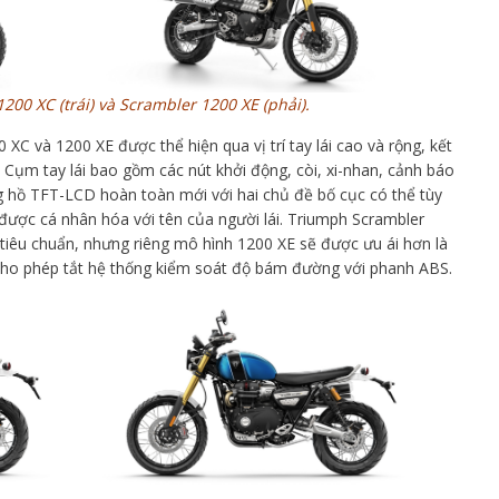
00 XC (trái) và Scrambler 1200 XE (phải).
XC và 1200 XE được thể hiện qua vị trí tay lái cao và rộng, kết
i. Cụm tay lái bao gồm các nút khởi động, còi, xi-nhan, cảnh báo
g hồ TFT-LCD hoàn toàn mới với hai chủ đề bố cục có thể tùy
ược cá nhân hóa với tên của người lái. Triumph Scrambler
 tiêu chuẩn, nhưng riêng mô hình 1200 XE sẽ được ưu ái hơn là
cho phép tắt hệ thống kiểm soát độ bám đường với phanh ABS.