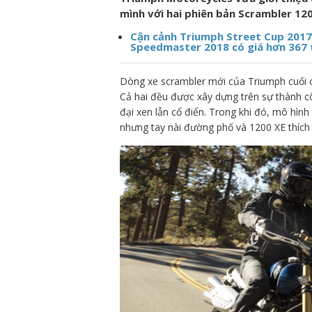
mình với hai phiên bản Scrambler 12
Cận cảnh Triumph Street Cup 2017 g
Speedmaster 2018 có giá hơn 367 
Dòng xe scrambler mới của Triumph cuối c
Cả hai đều được xây dựng trên sự thành cô
đại xen lẫn cổ điển. Trong khi đó, mô hìn
nhưng tay nài đường phố và 1200 XE thích 