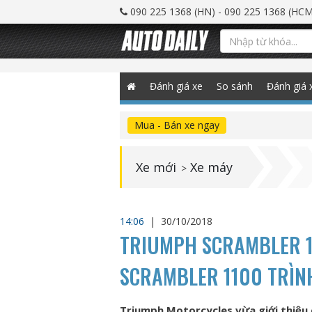
090 225 1368 (HN) - 090 225 1368 (HCM
Đánh giá xe
So sánh
Đánh giá 
Mua - Bán xe ngay
Xe mới
Xe máy
>
14:06
|
30/10/2018
TRIUMPH SCRAMBLER 1
SCRAMBLER 1100 TRÌN
Triumph Motorcycles vừa giới thiệu 