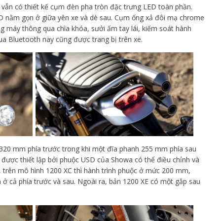
vẫn có thiết kế cụm đèn pha tròn đặc trưng LED toàn phần.
D nằm gọn ở giữa yên xe và dè sau. Cụm ống xả đôi mạ chrome
g máy thông qua chìa khóa, sưởi ấm tay lái, kiếm soát hành
qua Bluetooth nay cũng được trang bị trên xe.
0 mm phía trước trong khi một đĩa phanh 255 mm phía sau
được thiết lập bởi phuộc USD của Showa có thể điều chỉnh và
n, trên mô hình 1200 XC thì hành trình phuộc ở mức 200 mm,
 ở cả phía trước và sau. Ngoài ra, bản 1200 XE có một gắp sau