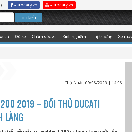
)
Autodaily.vn
Autodaily.vn
Tìm kiếm
xe cũ
Độ xe
Chăm sóc xe
Kinh nghiệm
Thị trường
Xe má
Chủ Nhật, 09/08/2026 | 14:03
200 2019 – ĐỐI THỦ DUCATI
H LÀNG
chi tiết về mẫu scrambler 1.200 cc hoàn toàn mới của