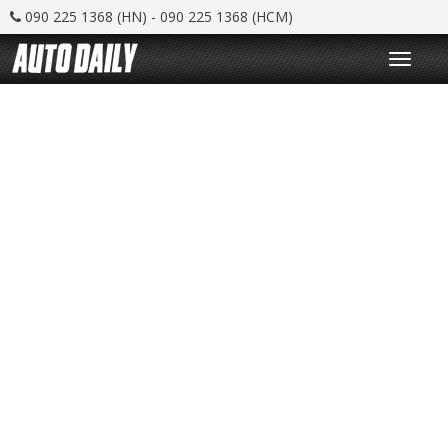
090 225 1368 (HN) - 090 225 1368 (HCM)
T
o
g
g
l
e
n
a
v
i
g
a
t
i
o
n