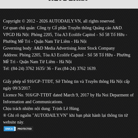
Copyright © 2012 - 2026 AUTODAILY.VN, all rights reserved.
Cơ quan chủ quản: Công ty Cổ phần Truyền thông Quảng cáo A&D.
VPGD Hà Nội: Phòng 2205, Tòa A3 Ecolife Capitol - Số 58 Tố Hữu -
Phường Mễ Trì - Quận Nam Từ Liêm - Hà Nội
Governing body: A&D Media Advertising Joint Stock Company
Address: Phòng 2205, Tòa A3 Ecolife Capitol - Số 58 Tố Hữu - Phường
Mễ Trì - Quận Nam Từ Liêm - Hà Nội
Tel: (84-24) 3762 1635/ 36 - Fax:(84-24) 3762 1639.
Giấy phép số 916/GP-TTĐT, Sở Thông tin và Truyền thông Hà Nội cấp
ngày 09/3/2017.
Licence No. 916/GP-TTĐT dated March 9, 2017 by Ha Noi Deparment of
Information and Communications.
Chịu trách nhiệm nội dung: Trịnh Lê Hùng.
® Ghi rõ nguồn "AUTODAILY.VN" khi bạn phát hành lại thông tin từ
website này.