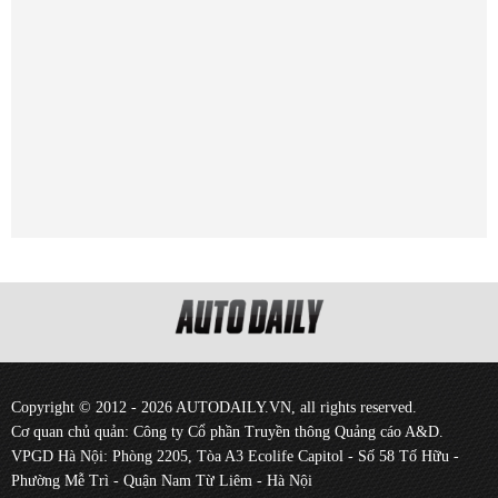
Copyright © 2012 - 2026 AUTODAILY.VN, all rights reserved.
Cơ quan chủ quản: Công ty Cổ phần Truyền thông Quảng cáo A&D.
VPGD Hà Nội: Phòng 2205, Tòa A3 Ecolife Capitol - Số 58 Tố Hữu -
Phường Mễ Trì - Quận Nam Từ Liêm - Hà Nội