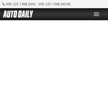
090 225 1368 (HN) - 090 225 1368 (HCM)
T
o
g
g
l
e
n
a
v
i
g
a
t
i
o
n