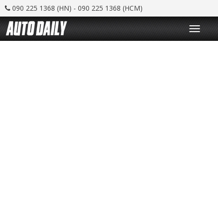
090 225 1368 (HN) - 090 225 1368 (HCM)
T
o
g
g
l
e
n
a
v
i
g
a
t
i
o
n