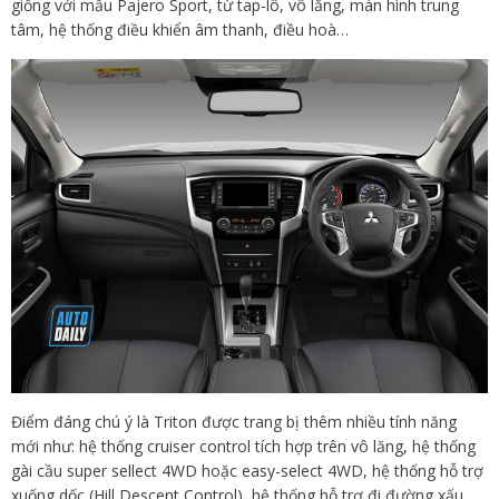
giống với mẫu Pajero Sport, từ tap-lô, vô lăng, màn hình trung
tâm, hệ thống điều khiển âm thanh, điều hoà…
Điểm đáng chú ý là Triton được trang bị thêm nhiều tính năng
mới như: hệ thống cruiser control tích hợp trên vô lăng, hệ thống
gài cầu super sellect 4WD hoặc easy-select 4WD, hệ thống hỗ trợ
xuống dốc (Hill Descent Control), hệ thống hỗ trợ đi đường xấu.