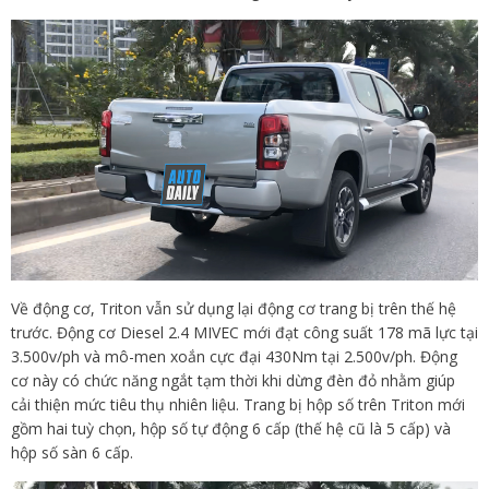
Về động cơ, Triton vẫn sử dụng lại động cơ trang bị trên thế hệ
trước. Động cơ Diesel 2.4 MIVEC mới đạt công suất 178 mã lực tại
3.500v/ph và mô-men xoắn cực đại 430Nm tại 2.500v/ph. Động
cơ này có chức năng ngắt tạm thời khi dừng đèn đỏ nhằm giúp
cải thiện mức tiêu thụ nhiên liệu. Trang bị hộp số trên Triton mới
gồm hai tuỳ chọn, hộp số tự động 6 cấp (thế hệ cũ là 5 cấp) và
hộp số sàn 6 cấp.