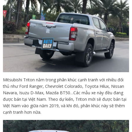
Mitsubishi Triton nằm trong phân khúc cạnh tranh với nhiều đối
thủ như Ford Ranger, Chevrolet Colorado, Toyota Hilux, Nissan
Navara, Isuzu D-Max, Mazda BT50…Các mẫu xe này đều đang
được bán tại Việt Nam. Theo dự kiến, Triton mới sẽ được bán tại
Việt Nam vào giữa năm 2019, và khi đó, phân khúc này sẽ thêm
cạnh tranh hơn nữa.