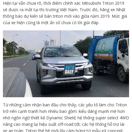
Hiện tại vẫn chưa rõ, thời điểm chính xác Mitsubishi Triton 2019
sẽ được ra mắt tại thị trường Việt Nam. Trước đó, hãng xe Nhật
thông báo dự kiến sẽ bán triton mới vào giữa năm 2019. Mức giá
của xe hiện cũng là một ẩn số chưa có lời giải đáp.
Từ những cảm nhận ban đầu cho thấy, các yếu tố làm cho Triton
trở nên cạnh tranh hơn nhiều bao gồm: kiểu dáng mạnh mẽ hơn
nhờ ngôn ngữ thiết kế Dynamic Shield; hệ thống super select 4WD
nâng cao mang lại hiệu suất off-road tốt; các hệ thống hỗ trợ lái
xe an toàn. Triton thế hệ mới lấy cảm hứng từ mẫu eX concept,