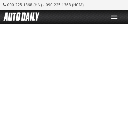
090 225 1368 (HN) - 090 225 1368 (HCM)
T
o
g
g
l
e
n
a
v
i
g
a
t
i
o
n