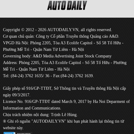
Copyright © 2012 - 2026 AUTODAILY.VN, all rights reserved.
Cơ quan chủ quản: Công ty Cổ phần Truyền thông Quảng cáo A&D.
VPGD Hà Nội: Phòng 2205, Tòa A3 Ecolife Capitol - Số 58 Tố Hữu -
Phường Mễ Trì - Quận Nam Từ Liêm - Hà Nội
Governing body: A&D Media Advertising Joint Stock Company
Address: Phòng 2205, Tòa A3 Ecolife Capitol - Số 58 Tố Hữu - Phường
Mễ Trì - Quận Nam Từ Liêm - Hà Nội
Tel: (84-24) 3762 1635/ 36 - Fax:(84-24) 3762 1639.
Giấy phép số 916/GP-TTĐT, Sở Thông tin và Truyền thông Hà Nội cấp
ngày 09/3/2017.
Licence No. 916/GP-TTĐT dated March 9, 2017 by Ha Noi Deparment of
Information and Communications.
Chịu trách nhiệm nội dung: Trịnh Lê Hùng.
® Ghi rõ nguồn "AUTODAILY.VN" khi bạn phát hành lại thông tin từ
website này.