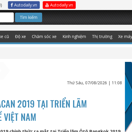
)
Autodaily.vn
Autodaily.vn
Tìm kiếm
xe cũ
Độ xe
Chăm sóc xe
Kinh nghiệm
Thị trường
Xe má
Thứ Sáu, 07/08/2026 | 11:08
CAN 2019 TẠI TRIỂN LÃM
 VIỆT NAM
19 chính thức ra mắt tại Triển lãm Ôtô Bangkok 2019