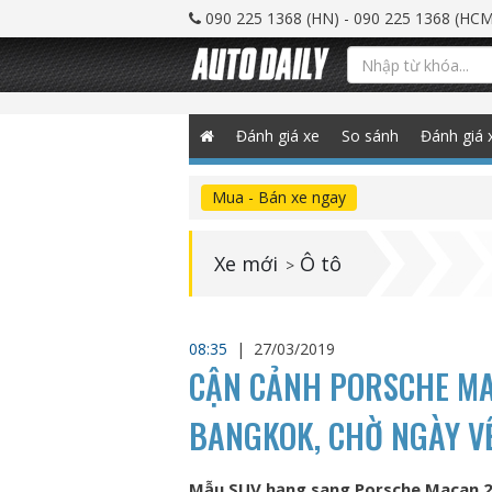
090 225 1368 (HN) - 090 225 1368 (HCM
Đánh giá xe
So sánh
Đánh giá 
Mua - Bán xe ngay
Xe mới
Ô tô
>
08:35
|
27/03/2019
CẬN CẢNH PORSCHE MA
BANGKOK, CHỜ NGÀY VỀ
Mẫu SUV hạng sang Porsche Macan 20