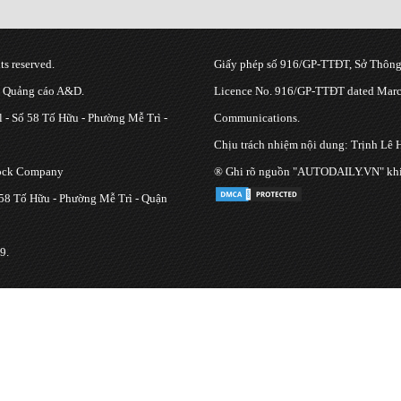
s reserved.
Giấy phép số 916/GP-TTĐT, Sở Thông 
g Quảng cáo A&D.
Licence No. 916/GP-TTĐT dated March
 - Số 58 Tố Hữu - Phường Mễ Trì -
Communications.
Chịu trách nhiệm nội dung: Trịnh Lê 
tock Company
® Ghi rõ nguồn "AUTODAILY.VN" khi bạ
 58 Tố Hữu - Phường Mễ Trì - Quận
9.