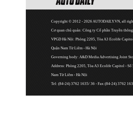
Copyright © 2012 - 2026 AUTODAILY.VN, all right
Cơ quan chủ quản: Công ty Cổ phần Truyền thôn
VPGD Hà Nội: Phòng 2205, Tòa A3 Ecolife Capitol
Quận Nam Từ Liêm - Hà Nội
Governing body: A&D Media Advertising Joint S
Address: Phòng 2205, Tòa A3 Ecolife Capitol - Số
Nam Từ Liêm - Hà Nội
Tel: (84-24) 3762 1635/ 36 - Fax:(84-24) 3762 163