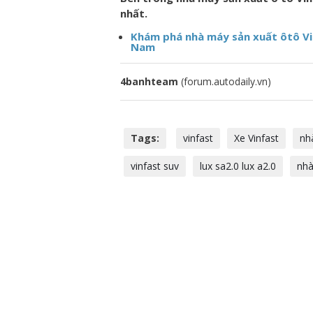
nhất.
Khám phá nhà máy sản xuất ôtô V
Nam
4banhteam
(forum.autodaily.vn)
Tags:
vinfast
Xe Vinfast
nh
vinfast suv
lux sa2.0 lux a2.0
nhà