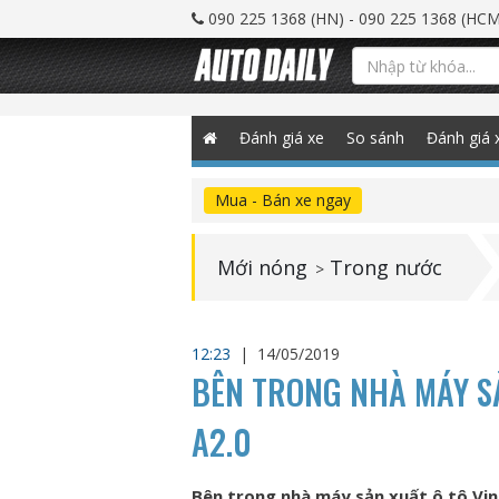
090 225 1368 (HN) - 090 225 1368 (HCM
Đánh giá xe
So sánh
Đánh giá 
Mua - Bán xe ngay
Mới nóng
Trong nước
>
12:23
|
14/05/2019
BÊN TRONG NHÀ MÁY SẢ
A2.0
Bên trong nhà máy sản xuất ô tô VinF