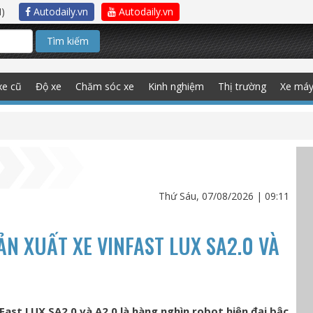
)
Autodaily.vn
Autodaily.vn
Tìm kiếm
xe cũ
Độ xe
Chăm sóc xe
Kinh nghiệm
Thị trường
Xe má
Thứ Sáu, 07/08/2026 | 09:11
N XUẤT XE VINFAST LUX SA2.0 VÀ
ast LUX SA2.0 và A2.0 là hàng nghìn robot hiện đại bậc