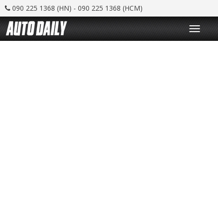
090 225 1368 (HN) - 090 225 1368 (HCM)
T
o
g
g
l
e
n
a
v
i
g
a
t
i
o
n