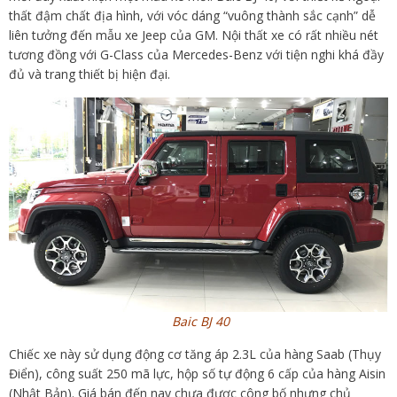
thất đậm chất địa hình, với vóc dáng “vuông thành sắc cạnh” dễ
liên tưởng đến mẫu xe Jeep của GM. Nội thất xe có rất nhiều nét
tương đồng với G-Class của Mercedes-Benz với tiện nghi khá đầy
đủ và trang thiết bị hiện đại.
Baic BJ 40
Chiếc xe này sử dụng động cơ tăng áp 2.3L của hàng Saab (Thụy
Điển), công suất 250 mã lực, hộp số tự động 6 cấp của hàng Aisin
(Nhật Bản). Giá bán đến nay chưa được công bố nhưng chủ