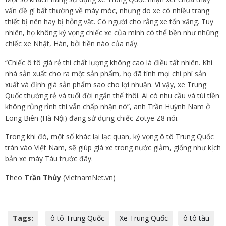
vấn đề gì bất thường về máy móc, nhưng do xe có nhiều trang
thiết bị nên hay bị hỏng vặt. Có người cho rằng xe tốn xăng. Tuy
nhiên, họ không kỳ vọng chiếc xe của mình có thể bền như những
chiếc xe Nhật, Hàn, bởi tiền nào của nấy.
“Chiếc ô tô giá rẻ thì chất lượng không cao là điều tất nhiên. Khi
nhà sản xuất cho ra một sản phẩm, họ đã tính mọi chi phí sản
xuất và định giá sản phẩm sao cho lợi nhuận. Vì vậy, xe Trung
Quốc thường rẻ và tuổi đời ngắn thế thôi. Ai có nhu cầu và túi tiền
không rủng rỉnh thì vẫn chấp nhận nó”, anh Trần Huỳnh Nam ở
Long Biên (Hà Nội) đang sử dụng chiếc Zotye Z8 nói.
Trong khi đó, một số khác lại lạc quan, kỳ vọng ô tô Trung Quốc
tràn vào Việt Nam, sẽ giúp giá xe trong nước giảm, giống như kịch
bản xe máy Tàu trước đây.
Theo
Trần Thủy
(VietnamNet.vn)
Tags:
ô tô Trung Quốc
Xe Trung Quốc
ô tô tàu