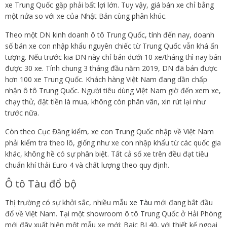
xe Trung Quốc gặp phải bất lợi lớn. Tuy vậy, giá bán xe chỉ bằng
một nửa so với xe của Nhật Bản cùng phân khúc.
Theo một DN kinh doanh ô tô Trung Quốc, tính đến nay, doanh
số bán xe con nhập khẩu nguyên chiếc từ Trung Quốc vẫn khá ấn
tượng. Nếu trước kia DN này chỉ bán dưới 10 xe/tháng thì nay bán
được 30 xe. Tính chung 3 tháng đầu năm 2019, DN đã bán được
hơn 100 xe Trung Quốc. Khách hàng Việt Nam đang dần chấp
nhận ô tô Trung Quốc. Người tiêu dùng Việt Nam giờ đến xem xe,
chạy thử, đặt tiền là mua, không còn phân vân, xin rút lại như
trước nữa.
Còn theo Cục Đăng kiểm, xe con Trung Quốc nhập về Việt Nam
phải kiểm tra theo lô, giống như xe con nhập khẩu từ các quốc gia
khác, không hề có sự phân biệt. Tất cả số xe trên đều đạt tiêu
chuẩn khí thải Euro 4 và chất lượng theo quy định.
Ô tô Tàu đổ bộ
Thị trường có sự khởi sắc, nhiều mẫu
xe Tàu
mới đang bắt đầu
đổ về Việt Nam. Tại một showroom ô tô Trung Quốc ở Hải Phòng
mới đây xuất hiện một mẫu xe mới: Baic BJ 40, với thiết kế ngoại