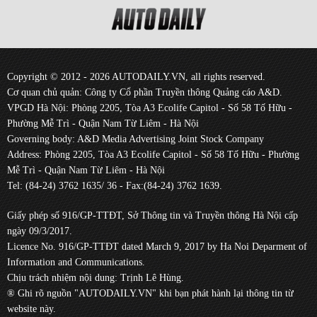
Copyright © 2012 - 2026 AUTODAILY.VN, all rights reserved.
Cơ quan chủ quản: Công ty Cổ phần Truyền thông Quảng cáo A&D.
VPGD Hà Nội: Phòng 2205, Tòa A3 Ecolife Capitol - Số 58 Tố Hữu -
Phường Mễ Trì - Quận Nam Từ Liêm - Hà Nội
Governing body: A&D Media Advertising Joint Stock Company
Address: Phòng 2205, Tòa A3 Ecolife Capitol - Số 58 Tố Hữu - Phường
Mễ Trì - Quận Nam Từ Liêm - Hà Nội
Tel: (84-24) 3762 1635/ 36 - Fax:(84-24) 3762 1639.
Giấy phép số 916/GP-TTĐT, Sở Thông tin và Truyền thông Hà Nội cấp
ngày 09/3/2017.
Licence No. 916/GP-TTĐT dated March 9, 2017 by Ha Noi Deparment of
Information and Communications.
Chịu trách nhiệm nội dung: Trịnh Lê Hùng.
® Ghi rõ nguồn "AUTODAILY.VN" khi bạn phát hành lại thông tin từ
website này.