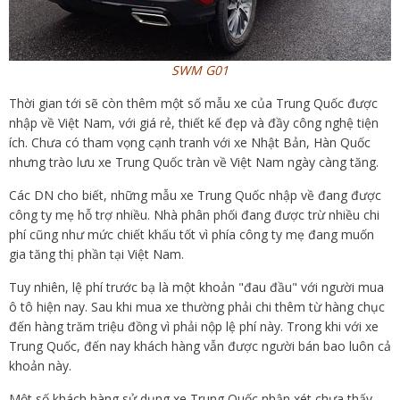
SWM G01
Thời gian tới sẽ còn thêm một số mẫu xe của Trung Quốc được
nhập về Việt Nam, với giá rẻ, thiết kế đẹp và đầy công nghệ tiện
ích. Chưa có tham vọng cạnh tranh với xe Nhật Bản, Hàn Quốc
nhưng trào lưu xe Trung Quốc tràn về Việt Nam ngày càng tăng.
Các DN cho biết, những mẫu xe Trung Quốc nhập về đang được
công ty mẹ hỗ trợ nhiều. Nhà phân phối đang được trừ nhiều chi
phí cũng như mức chiết khấu tốt vì phía công ty mẹ đang muốn
gia tăng thị phần tại Việt Nam.
Tuy nhiên, lệ phí trước bạ là một khoản "đau đầu" với người mua
ô tô hiện nay. Sau khi mua xe thường phải chi thêm từ hàng chục
đến hàng trăm triệu đồng vì phải nộp lệ phí này. Trong khi với xe
Trung Quốc, đến nay khách hàng vẫn được người bán bao luôn cả
khoản này.
Một số khách hàng sử dụng xe Trung Quốc nhận xét chưa thấy