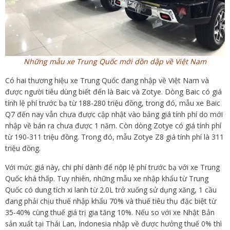
Những mẫu xe Trung Quốc mới dồn dập về Việt Nam
Có hai thương hiệu xe Trung Quốc đang nhập về Việt Nam và
được người tiêu dùng biết đến là Baic và Zotye. Dòng Baic có giá
tính lệ phí trước bạ từ 188-280 triệu đồng, trong đó, mẫu xe Baic
Q7 đến nay vẫn chưa được cập nhật vào bảng giá tính phí do mới
nhập về bán ra chưa được 1 năm. Còn dòng Zotye có giá tính phí
từ 190-311 triệu đồng. Trong đó, mẫu Zotye Z8 giá tính phí là 311
triệu đồng.
Với mức giá này, chi phí dành để nộp lệ phí trước bạ với xe Trung
Quốc khá thấp. Tuy nhiên, những mẫu xe nhập khẩu từ Trung
Quốc có dung tích xi lanh từ 2.0L trở xuống sử dụng xăng, 1 cầu
đang phải chịu thuế nhập khẩu 70% và thuế tiêu thụ đặc biệt từ
35-40% cùng thuế giá trị gia tăng 10%. Nếu so với xe Nhật Bản
sản xuất tại Thái Lan, Indonesia nhập về được hưởng thuế 0% thì