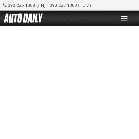
090 225 1368 (HN) - 090 225 1368 (HCM)
T
o
g
g
l
e
n
a
v
i
g
a
t
i
o
n