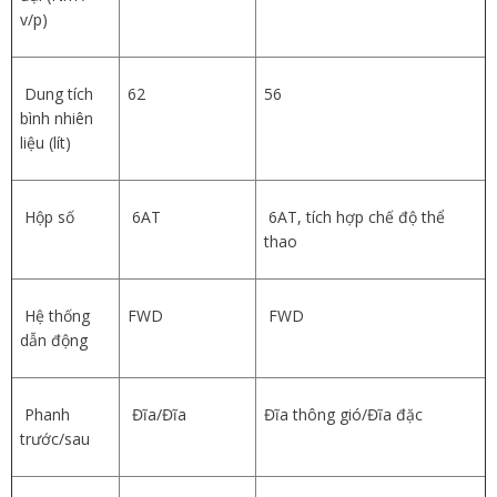
v/p)
Dung tích
62
56
bình nhiên
liệu (lít)
Hộp số
6AT
6AT, tích hợp chế độ thể
thao
Hệ thống
FWD
FWD
dẫn động
Phanh
Đĩa/Đĩa
Đĩa thông gió/Đĩa đặc
trước/sau