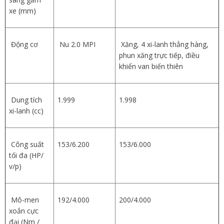
xe (mm)
Động cơ
Nu 2.0 MPI
Xăng, 4 xi-lanh thẳng hàng,
phun xăng trực tiếp, điều
khiển van biến thiên
Dung tích
1.999
1.998
xi-lanh (cc)
Công suất
153/6.200
153/6.000
tối đa (HP/
v/p)
Mô-men
192/4.000
200/4.000
xoắn cực
đại (Nm /