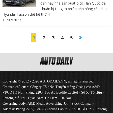
đến nay nhà sản xuất ô tô Hàn Quốc đã
chuẩn bị tung ra phiên bản nâng cấp cho
Hyundai Tucson thế hệ thứ 4.
19/07/2023
1
2
3
4
5
Copyright © 2012 - 2026 AUTODAILY.VN, all rights reserved.
Cơ quan chủ quản: Công ty Cổ phần Truyền thông Quảng cáo A&D.
VPGD Hà Nội: Phòng 2205, Tòa A3 Ecolife Capitol - Số 58 Tố Hữu -
Phường Mễ Trì - Quận Nam Từ Liêm - Hà Nội
Governing body: A&D Media Advertising Joint Stock Company
Address: Phòng 2205, Tòa A3 Ecolife Capitol - Số 58 Tố Hữu - Phường