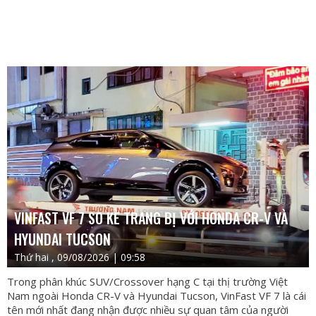
VINFAST VF 7 SO KÈ TRANG BỊ VỚI HONDA CR-V VÀ
HYUNDAI TUCSON
Thứ hai , 09/08/2026 | 09:58
Trong phân khúc SUV/Crossover hạng C tại thị trường Việt
Nam ngoài Honda CR-V và Hyundai Tucson, VinFast VF 7 là cái
tên mới nhất đang nhận được nhiều sự quan tâm của người