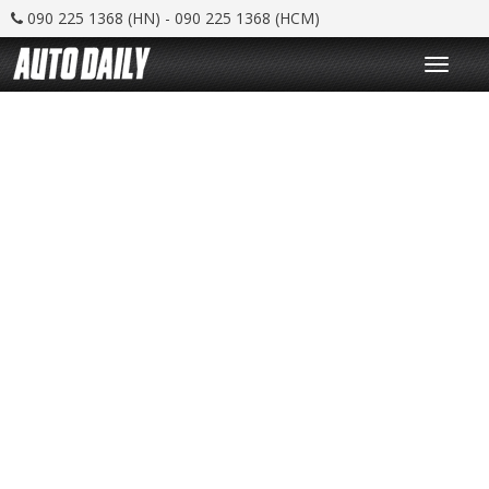
090 225 1368 (HN) - 090 225 1368 (HCM)
T
o
g
g
l
e
n
a
v
i
g
a
t
i
o
n