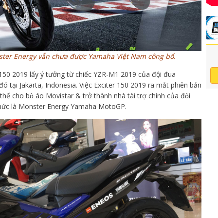
nster Energy vẫn chưa được Yamaha Việt Nam công bố.
 150 2019 lấy ý tưởng từ chiếc YZR-M1 2019 của đội đua
tại Jakarta, Indonesia. Việc Exciter 150 2019 ra mắt phiên bản
́ cho bộ áo Movistar & trở thành nhà tài trợ chính của đội
hức là Monster Energy Yamaha MotoGP.​