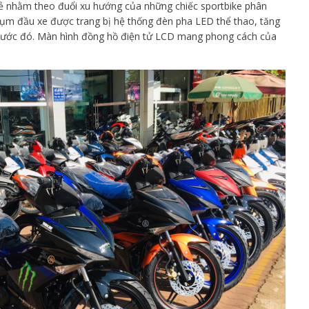
 mẻ nhằm theo đuổi xu hướng của những chiếc sportbike phân
à cụm đầu xe được trang bị hệ thống đèn pha LED thể thao, tăng
trước đó. Màn hình đồng hồ điện tử LCD mang phong cách của