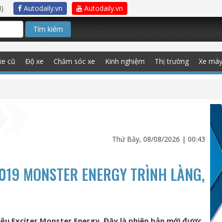
)
Autodaily.vn
Autodaily.vn
Tìm kiếm
xe cũ
Độ xe
Chăm sóc xe
Kinh nghiệm
Thị trường
Xe má
Thứ Bảy, 08/08/2026 | 00:43
019 MONSTER ENERGY TRÌNH LÀNG,
ệu Exciter Monster Energy. Đây là phiên bản mới được