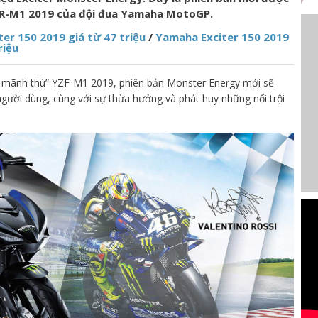
ZR-M1 2019 của đội đua Yamaha MotoGP.
r 150 2019 giá từ 47 triệu
/
Yamaha Exciter 150 2019
riệu
êu mãnh thú” YZF-M1 2019, phiên bản Monster Energy mới sẽ
gười dùng, cùng với sự thừa hưởng và phát huy những nổi trội