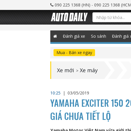
090 225 1368 (HN) - 090 225 1368 (HCM
Đánh giá xe
So sánh
Đánh giá 
Mua - Bán xe ngay
Xe mới
Xe máy
>
10:25
|
03/05/2019
YAMAHA EXCITER 150 2
GIÁ CHƯA TIẾT LỘ
Yamaha Motor Việt Nam vừa giới thi