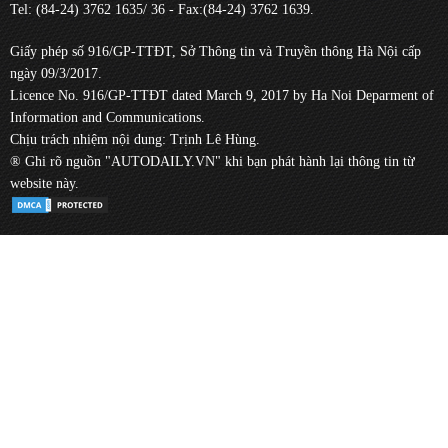
Tel: (84-24) 3762 1635/ 36 - Fax:(84-24) 3762 1639.
Giấy phép số 916/GP-TTĐT, Sở Thông tin và Truyền thông Hà Nội cấp
ngày 09/3/2017.
Licence No. 916/GP-TTĐT dated March 9, 2017 by Ha Noi Deparment of
Information and Communications.
Chịu trách nhiệm nội dung: Trịnh Lê Hùng.
® Ghi rõ nguồn "AUTODAILY.VN" khi bạn phát hành lại thông tin từ
website này.