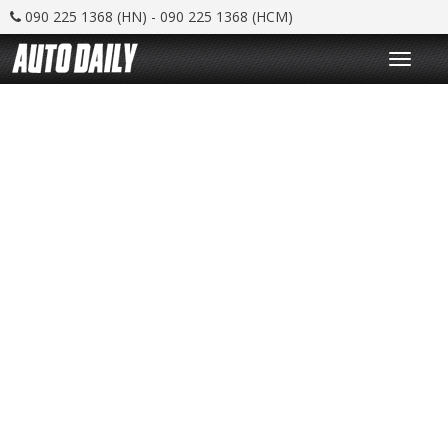
090 225 1368 (HN) - 090 225 1368 (HCM)
T
o
g
g
l
e
n
a
v
i
g
a
t
i
o
n