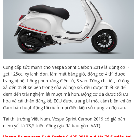
Cung cấp sức mạnh cho Vespa Sprint Carbon 2019 là động cơ I-
get 125cc, xy lanh đơn, làm mát bằng gió, động cơ 4 thì được
trang bị hệ thống phun xăng điện tử, 3 van. Từng chi tiết, từ ống
xả đến thiết kế bên trong của vỏ hộp số, đều được thiết kế để
đem đến trải nghiệm lái mượt mà hơn. Động cơ đã được tối ưu
hóa và cải thiện đáng kể; ECU được trang bị một cảm biến khí áp
đảm bảo hoạt động tối ưu ở mọi điều kiện sử dụng và độ cao.
Tại thị trường Việt Nam, Vespa Sprint Carbon 2019 có giá bán
niêm yết là 78,5 triệu đồng (giá đã bao gồm VAT).
Vespa Primavera S và Sprint S 125 2019 giá từ 76,5 triệu tại