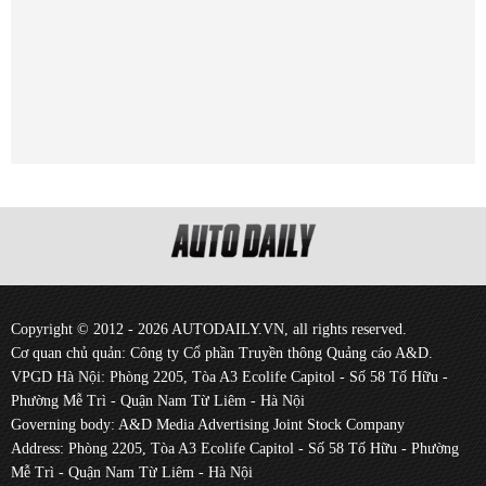
Copyright © 2012 - 2026 AUTODAILY.VN, all rights reserved.
Cơ quan chủ quản: Công ty Cổ phần Truyền thông Quảng cáo A&D.
VPGD Hà Nội: Phòng 2205, Tòa A3 Ecolife Capitol - Số 58 Tố Hữu -
Phường Mễ Trì - Quận Nam Từ Liêm - Hà Nội
Governing body: A&D Media Advertising Joint Stock Company
Address: Phòng 2205, Tòa A3 Ecolife Capitol - Số 58 Tố Hữu - Phường
Mễ Trì - Quận Nam Từ Liêm - Hà Nội