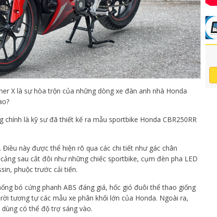
ner X là sự hòa trộn của những dòng xe đàn anh nhà Honda
ao?
ng chính là kỹ sư đã thiết kế ra mẫu sportbike Honda CBR250RR
p. Điều này được thể hiện rõ qua các chi tiết như gác chân
 cảng sau cắt đôi như những chiếc sportbike, cụm đèn pha LED
n, phuộc trước cải tiến.
hống bó cứng phanh ABS đáng giá, hốc gió đuôi thể thao giống
 rời tương tự các mẫu xe phân khối lớn của Honda. Ngoài ra,
 dùng có thể độ trợ sáng vào.