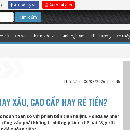
)
Autodaily.vn
Autodaily.vn
Tìm kiếm
xe cũ
Độ xe
Chăm sóc xe
Kinh nghiệm
Thị trường
Xe má
Thứ Năm, 06/08/2026 | 10:46
AY XẤU, CAO CẤP HAY RẺ TIỀN?
c hoàn toàn so với phiên bản tiền nhiệm, Honda Winner
 cũng vấp phải không ít những ý kiến chê bai. Vậy rốt
g để xuống tiền?