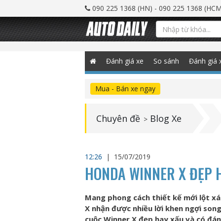
090 225 1368 (HN) - 090 225 1368 (HCM
Đánh giá xe
So sánh
Đánh giá 
Mua - Bán xe ngay
Chuyên đề
Blog Xe
>
12:26
|
15/07/2019
HONDA WINNER X ĐẸP H
Mang phong cách thiết kế mới lột xá
X nhận được nhiều lời khen ngợi song
cuộc Winner X đẹp hay xấu và có đán