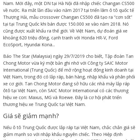
Nam. Mới đây, một DN tại Hà Nội đã nhập chiếc Changan CS500
về nước. Ra mắt lần đầu vào năm 2017 tại triển lãm ô tô quốc tế
Thượng Hải, mẫu crossover Changan CS500 đã tạo ra “cơn sốt”
tại tại Trung Quốc khi bán được 150.000 xe vào năm 2018. Nó
cũng được xuất khẩu ra thế giới. Về Việt Nam, dự đoán giá xe
khoảng 620 triệu đồng, cạnh tranh với Honda HR-V, Ford
EcoSport, Hyundai Kona...
Báo
The Star
(Malaysia) ngày 29/7/2019 cho biết, Tập đoàn Tan
Chong Motor vừa ký một bản ghi nhớ với Công ty SAIC Motor
International (Trung Quốc) để mở rộng hoạt động kinh doanh tại
Việt Nam, trong đó có lắp ráp, bán hàng, nhập khẩu và phân phối
xe cơ giới. Tan Chong Motor đang sở hữu các nhà máy lắp ráp
ôtô tại Việt Nam, còn SAIC Motor International có các thương
hiệu xe con: Maxus, MG và Roewe. Đây là cơ hội phát triển
thương hiệu xe Trung Quốc tại Việt Nam.
Giá sẽ giảm mạnh?
Nếu ô tô Trung Quốc được lắp ráp tại Việt Nam, chắc chắn giá sẽ
giảm mạnh so với nhập khẩu nguyên chiếc. Theo Hiệp định