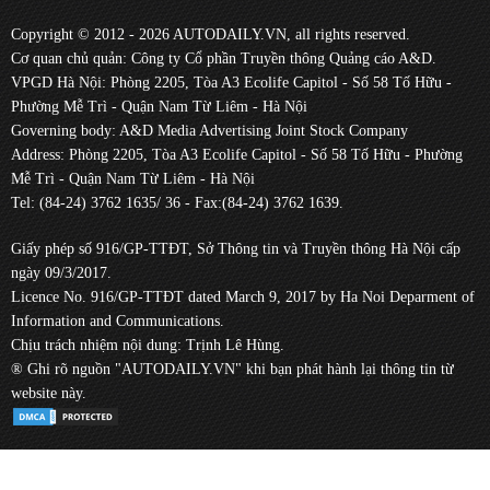
Copyright © 2012 - 2026 AUTODAILY.VN, all rights reserved.
Cơ quan chủ quản: Công ty Cổ phần Truyền thông Quảng cáo A&D.
VPGD Hà Nội: Phòng 2205, Tòa A3 Ecolife Capitol - Số 58 Tố Hữu -
Phường Mễ Trì - Quận Nam Từ Liêm - Hà Nội
Governing body: A&D Media Advertising Joint Stock Company
Address: Phòng 2205, Tòa A3 Ecolife Capitol - Số 58 Tố Hữu - Phường
Mễ Trì - Quận Nam Từ Liêm - Hà Nội
Tel: (84-24) 3762 1635/ 36 - Fax:(84-24) 3762 1639.
Giấy phép số 916/GP-TTĐT, Sở Thông tin và Truyền thông Hà Nội cấp
ngày 09/3/2017.
Licence No. 916/GP-TTĐT dated March 9, 2017 by Ha Noi Deparment of
Information and Communications.
Chịu trách nhiệm nội dung: Trịnh Lê Hùng.
® Ghi rõ nguồn "AUTODAILY.VN" khi bạn phát hành lại thông tin từ
website này.