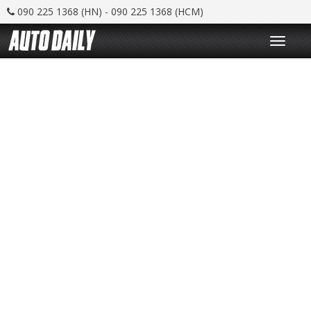
090 225 1368 (HN) - 090 225 1368 (HCM)
T
o
g
g
l
e
n
a
v
i
g
a
t
i
o
n