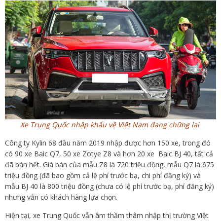
Xe Trung Quốc nhập khẩu về Việt Nam đang chững lại
Công ty Kylin 68 đầu năm 2019 nhập được hơn 150 xe, trong đó
có 90 xe Baic Q7, 50 xe Zotye Z8 và hơn 20 xe Baic BJ 40, tất cả
đã bán hết. Giá bán của mẫu Z8 là 720 triệu đồng, mẫu Q7 là 675
triệu đồng (đã bao gồm cả lệ phí trước bạ, chi phí đăng ký) và
mẫu BJ 40 là 800 triệu đồng (chưa có lệ phí trước bạ, phí đăng ký)
nhưng vẫn có khách hàng lựa chọn.
Hiện tại, xe Trung Quốc vẫn âm thầm thâm nhập thị trường Việt