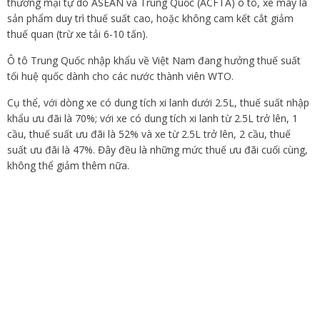
thương mại tự do ASEAN và Trung Quốc (ACFTA) ô tô, xe máy là
sản phẩm duy trì thuế suất cao, hoặc không cam kết cắt giảm
thuế quan (trừ xe tải 6-10 tấn).
Ô tô Trung Quốc nhập khẩu về Việt Nam đang hưởng thuế suất
tối huệ quốc dành cho các nước thành viên WTO.
Cụ thể, với dòng xe có dung tích xi lanh dưới 2.5L, thuế suất nhập
khẩu ưu đãi là 70%; với xe có dung tích xi lanh từ 2.5L trở lên, 1
cầu, thuế suất ưu đãi là 52% và xe từ 2.5L trở lên, 2 cầu, thuế
suất ưu đãi là 47%. Đây đều là những mức thuế ưu đãi cuối cùng,
không thể giảm thêm nữa.