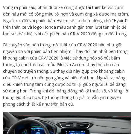
Vòng ra phía sau, phần đuôi xe cũng được tái thiết kế với cụm
đèn hậu mới có tông màu tối hơn và cụm ống xả được mạ crôm.
Ngoài ra, đối với phiên bản Hybird sẽ có thêm dòng chữ “Hybird”
trên thân xe và logo Honda màu xanh gắn trên lưới tản nhiệt để
tạo sự khác biệt với các phiên bản CR-V 2020 động cơ đốt trong.
Di chuyển vào bên trong, nội thất của CR-V 2020 hầu như giữ
nguyên so với phiên bản tiền nhiệm. Thay đổi lớn nhất bên trong
khoang cabin của CR-V 2020 là việc sử dụng hộp số nút bấm
tương tự như trên các mẫu Pilot và Accord thay thế cho cần
chuyển số truyền thống. Sự thay đổi này giúp cho khoang cabin
của CR-V mới trở nên gọn gàng và hiện đại hơn. Ngoài ra, bảng
điều khiển trung tâm cũng được bố trí lại giúp người lái dễ dàng
sử dụng hơn. Trong khi đó, bảng đồng hồ kỹ thuật số, vô lăng, lỗ
thông gió điều hòa, hệ thống thông tin giải trí vẫn giữ nguyên
phong cách thiết kế như trên bản cũ.