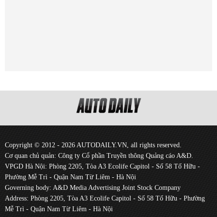
Copyright © 2012 - 2026 AUTODAILY.VN, all rights reserved.
Cơ quan chủ quản: Công ty Cổ phần Truyền thông Quảng cáo A&D.
VPGD Hà Nội: Phòng 2205, Tòa A3 Ecolife Capitol - Số 58 Tố Hữu -
Phường Mễ Trì - Quận Nam Từ Liêm - Hà Nội
Governing body: A&D Media Advertising Joint Stock Company
Address: Phòng 2205, Tòa A3 Ecolife Capitol - Số 58 Tố Hữu - Phường
Mễ Trì - Quận Nam Từ Liêm - Hà Nội