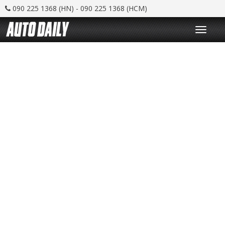
090 225 1368 (HN) - 090 225 1368 (HCM)
T
o
g
g
l
e
n
a
v
i
g
a
t
i
o
n