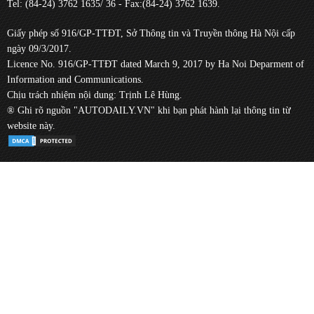
Tel: (84-24) 3762 1635/ 36 - Fax:(84-24) 3762 1639.
Giấy phép số 916/GP-TTĐT, Sở Thông tin và Truyền thông Hà Nội cấp
ngày 09/3/2017.
Licence No. 916/GP-TTĐT dated March 9, 2017 by Ha Noi Deparment of
Information and Communications.
Chịu trách nhiệm nội dung: Trịnh Lê Hùng.
® Ghi rõ nguồn "AUTODAILY.VN" khi bạn phát hành lại thông tin từ
website này.