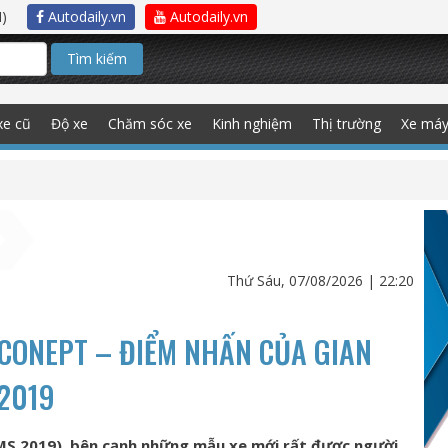
)
Autodaily.vn
Autodaily.vn
Tìm kiếm
xe cũ
Độ xe
Chăm sóc xe
Kinh nghiệm
Thị trường
Xe má
Thứ Sáu, 07/08/2026 | 22:20
CONEPT – ĐIỂM NHẤN CỦA GIAN
2019
VMS 2019), bên cạnh những mẫu xe mới rất được người