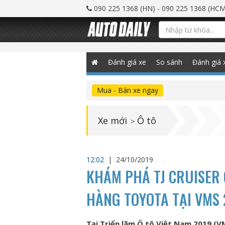
090 225 1368 (HN) - 090 225 1368 (HCM
Đánh giá xe
So sánh
Đánh giá 
Mua - Bán xe ngay
Xe mới
Ô tô
>
12:02
|
24/10/2019
KHÁM PHÁ TJ CRUISER 
HÀNG TOYOTA TẠI VMS 
Tại Triển lãm Ô tô Việt Nam 2019 (