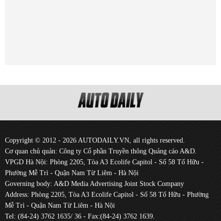
Copyright © 2012 - 2026 AUTODAILY.VN, all rights reserved.
Cơ quan chủ quản: Công ty Cổ phần Truyền thông Quảng cáo A&D.
VPGD Hà Nội: Phòng 2205, Tòa A3 Ecolife Capitol - Số 58 Tố Hữu -
Phường Mễ Trì - Quận Nam Từ Liêm - Hà Nội
Governing body: A&D Media Advertising Joint Stock Company
Address: Phòng 2205, Tòa A3 Ecolife Capitol - Số 58 Tố Hữu - Phường
Mễ Trì - Quận Nam Từ Liêm - Hà Nội
Tel: (84-24) 3762 1635/ 36 - Fax:(84-24) 3762 1639.