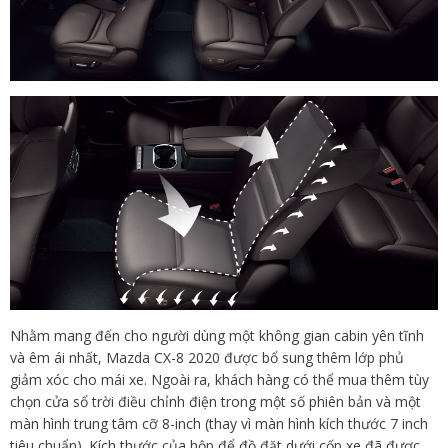
Nhằm mang đến cho người dùng một không gian cabin yên tĩnh
và êm ái nhất, Mazda CX-8 2020 được bổ sung thêm lớp phủ
giảm xóc cho mái xe. Ngoài ra, khách hàng có thể mua thêm tùy
chọn cửa sổ trời điều chỉnh điện trong một số phiên bản và một
màn hình trung tâm cỡ 8-inch (thay vì màn hình kích thước 7 inch
tiêu chuẩn). Kích thước của hộp để đồ đặt dưới cốp xe đã được