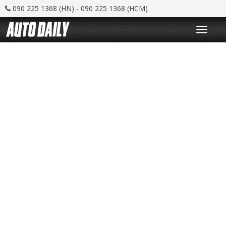
090 225 1368 (HN) - 090 225 1368 (HCM)
T
o
g
g
l
e
n
a
v
i
g
a
t
i
o
n