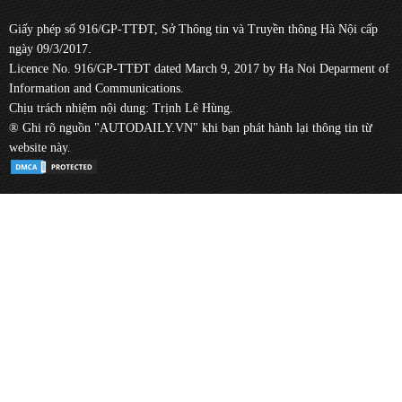
Giấy phép số 916/GP-TTĐT, Sở Thông tin và Truyền thông Hà Nội cấp
ngày 09/3/2017.
Licence No. 916/GP-TTĐT dated March 9, 2017 by Ha Noi Deparment of
Information and Communications.
Chịu trách nhiệm nội dung: Trịnh Lê Hùng.
® Ghi rõ nguồn "AUTODAILY.VN" khi bạn phát hành lại thông tin từ
website này.