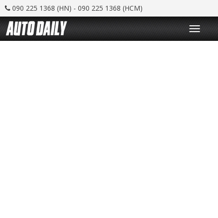
090 225 1368 (HN) - 090 225 1368 (HCM)
T
o
g
g
l
e
n
a
v
i
g
a
t
i
o
n