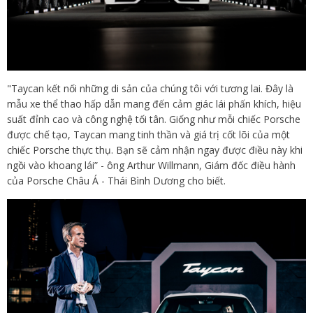
"Taycan kết nối những di sản của chúng tôi với tương lai. Đây là
mẫu xe thể thao hấp dẫn mang đến cảm giác lái phấn khích, hiệu
suất đỉnh cao và công nghệ tối tân. Giống như mỗi chiếc Porsche
được chế tạo, Taycan mang tinh thần và giá trị cốt lõi của một
chiếc Porsche thực thụ. Bạn sẽ cảm nhận ngay được điều này khi
ngồi vào khoang lái” - ông Arthur Willmann, Giám đốc điều hành
của Porsche Châu Á - Thái Bình Dương cho biết.