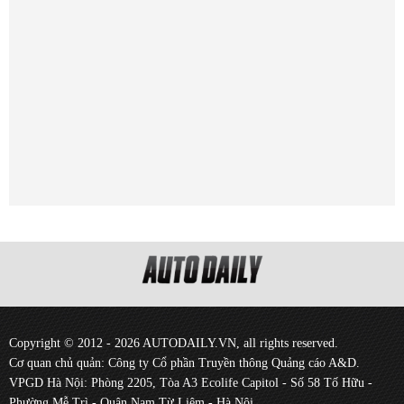
Copyright © 2012 - 2026 AUTODAILY.VN, all rights reserved.
Cơ quan chủ quản: Công ty Cổ phần Truyền thông Quảng cáo A&D.
VPGD Hà Nội: Phòng 2205, Tòa A3 Ecolife Capitol - Số 58 Tố Hữu -
Phường Mễ Trì - Quận Nam Từ Liêm - Hà Nội