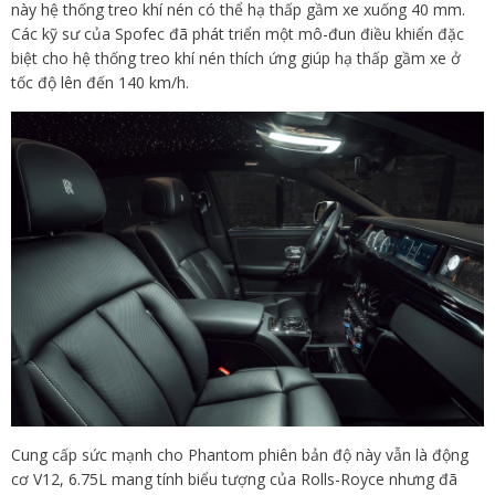
này hệ thống treo khí nén có thể hạ thấp gầm xe xuống 40 mm.
Các kỹ sư của Spofec đã phát triển một mô-đun điều khiển đặc
biệt cho hệ thống treo khí nén thích ứng giúp hạ thấp gầm xe ở
tốc độ lên đến 140 km/h.
Cung cấp sức mạnh cho Phantom phiên bản độ này vẫn là động
cơ V12, 6.75L mang tính biểu tượng của Rolls-Royce nhưng đã