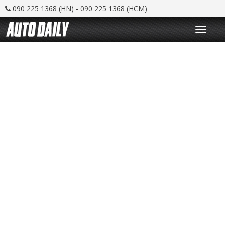
090 225 1368 (HN) - 090 225 1368 (HCM)
T
o
g
g
l
e
n
a
v
i
g
a
t
i
o
n