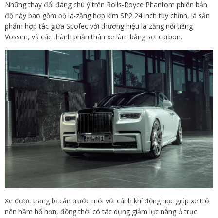
Những thay đổi đáng chú ý trên Rolls-Royce Phantom phiên bản
độ này bao gồm bộ la-zăng hợp kim SP2 24 inch tùy chỉnh, là sản
phẩm hợp tác giữa Spofec với thương hiệu la-zăng nổi tiếng
Vossen, và các thành phần thân xe làm bằng sợi carbon.
Xe được trang bị cản trước mới với cánh khí động học giúp xe trở
nên hầm hố hơn, đồng thời có tác dụng giảm lực nâng ở trục