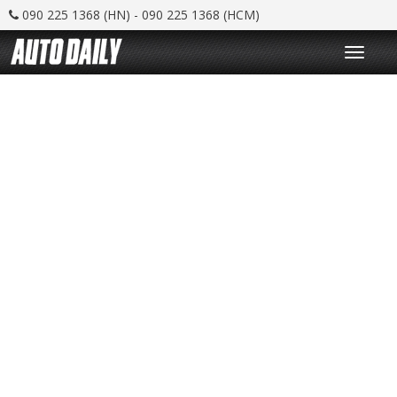
090 225 1368 (HN) - 090 225 1368 (HCM)
T
o
g
g
l
e
n
a
v
i
g
a
t
i
o
n