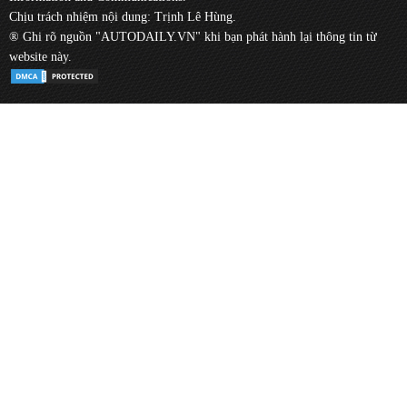
Chịu trách nhiệm nội dung: Trịnh Lê Hùng.
® Ghi rõ nguồn "AUTODAILY.VN" khi bạn phát hành lại thông tin từ
website này.