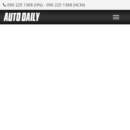
090 225 1368 (HN) - 090 225 1368 (HCM)
T
o
g
g
l
e
n
a
v
i
g
a
t
i
o
n