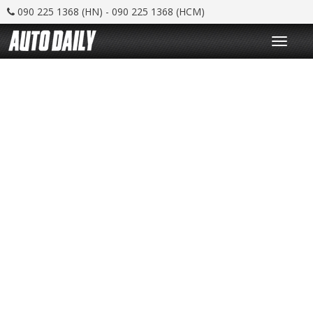
090 225 1368 (HN) - 090 225 1368 (HCM)
T
o
g
g
l
e
n
a
v
i
g
a
t
i
o
n