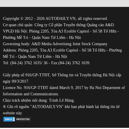
Copyright © 2012 - 2026 AUTODAILY.VN, all rights reserved.
Cơ quan chủ quản: Công ty Cổ phần Truyền thông Quảng cáo A&D.
VPGD Hà Nội: Phòng 2205, Tòa A3 Ecolife Capitol - Số 58 Tố Hữu -
Phường Mễ Trì - Quận Nam Từ Liêm - Hà Nội
Governing body: A&D Media Advertising Joint Stock Company
Address: Phòng 2205, Tòa A3 Ecolife Capitol - Số 58 Tố Hữu - Phường
Mễ Trì - Quận Nam Từ Liêm - Hà Nội
Tel: (84-24) 3762 1635/ 36 - Fax:(84-24) 3762 1639.
Giấy phép số 916/GP-TTĐT, Sở Thông tin và Truyền thông Hà Nội cấp
ngày 09/3/2017.
Licence No. 916/GP-TTĐT dated March 9, 2017 by Ha Noi Deparment of
Information and Communications.
Chịu trách nhiệm nội dung: Trịnh Lê Hùng.
® Ghi rõ nguồn "AUTODAILY.VN" khi bạn phát hành lại thông tin từ
website này.