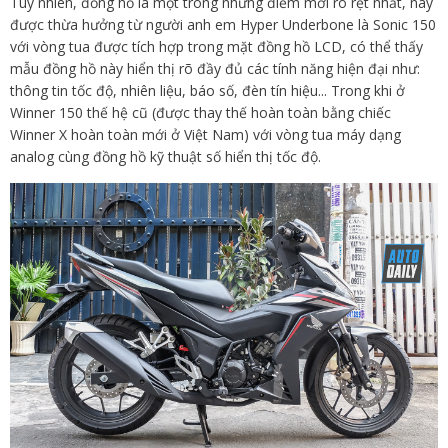
Tuy nhiên, đồng hồ là một trong những điểm mới rõ rệt nhất, nay
được thừa hưởng từ người anh em Hyper Underbone là Sonic 150
với vòng tua được tích hợp trong mặt đồng hồ LCD, có thể thấy
mẫu đồng hồ này hiển thị rõ đầy đủ các tính năng hiện đại như:
thông tin tốc độ, nhiên liệu, báo số, đèn tín hiệu... Trong khi ở
Winner 150 thế hệ cũ (được thay thế hoàn toàn bằng chiếc
Winner X hoàn toàn mới ở Việt Nam) với vòng tua máy dạng
analog cùng đồng hồ kỹ thuật số hiển thị tốc độ.