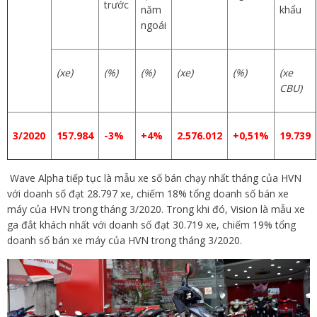
trước
năm
khẩu
ngoái
(xe)
(%)
(%)
(xe)
(%)
(xe
CBU)
3/2020
157.984
-3%
+4%
2.576.012
+0,51%
19.739
Wave Alpha tiếp tục là mẫu xe số bán chạy nhất tháng của HVN
với doanh số đạt 28.797 xe, chiếm 18% tổng doanh số bán xe
máy của HVN trong tháng 3/2020. Trong khi đó, Vision là mẫu xe
ga đắt khách nhất với doanh số đạt 30.719 xe, chiếm 19% tổng
doanh số bán xe máy của HVN trong tháng 3/2020.