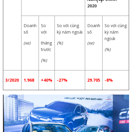
(*)
2020
Doanh
So
So với cùng
Doanh
So với cùng
số
với
kỳ năm ngoái
số
kỳ năm
ngoái
(xe)
tháng
(%)
(xe)
trước
(%)
(%)
3/2020
1.968
+40%
-27%
29.705
-8%