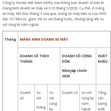
Công ty Honda Việt Nam (HVN) vừa thông báo doanh số bán lẻ
mảng kinh doanh xe máy và ô tô tháng 3/2020. Cụ thể, ở mảng
xe máy, kết thúc tháng 3 vừa qua, lượng xe máy bán ra của HVN
đạt 157.984 xe, giảm 3% so với tháng trước, nhưng tăng 4% so
với cùng kỳ năm ngoái.
Tháng
MẢNG KINH DOANH XE MÁY
DOANH SỐ THEO
DOANH SỐ CỘNG
XUẤT
THÁNG
DỒN
KHẨU
Năm tài chính
(*)
2020
Doanh
So
So
Doanh số
So với
Tổng
số
với
với
cùng kỳ
sản
cùng
năm
lượng
tháng
kỳ
ngoái
xuất