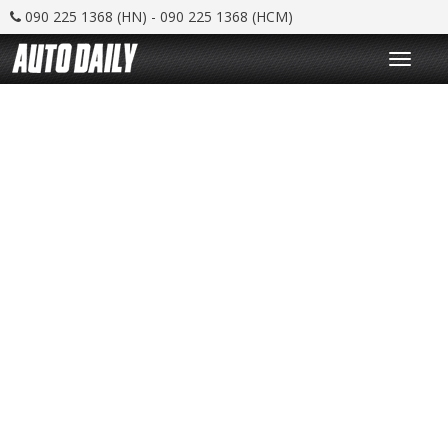
090 225 1368 (HN) - 090 225 1368 (HCM)
T
o
g
g
l
e
n
a
v
i
g
a
t
i
o
n