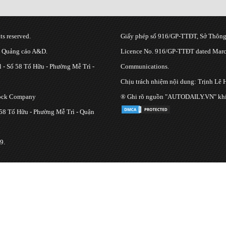
s reserved.
Giấy phép số 916/GP-TTĐT, Sở Thông 
g Quảng cáo A&D.
Licence No. 916/GP-TTĐT dated March
 - Số 58 Tố Hữu - Phường Mễ Trì -
Communications.
Chịu trách nhiệm nội dung: Trịnh Lê 
tock Company
® Ghi rõ nguồn "AUTODAILY.VN" khi bạ
 58 Tố Hữu - Phường Mễ Trì - Quận
9.