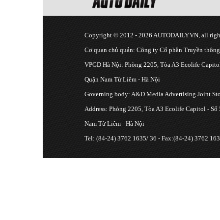
Copyright © 2012 - 2026 AUTODAILY.VN, all right
Cơ quan chủ quản: Công ty Cổ phần Truyền thôn
VPGD Hà Nội: Phòng 2205, Tòa A3 Ecolife Capitol
Quận Nam Từ Liêm - Hà Nội
Governing body: A&D Media Advertising Joint S
Address: Phòng 2205, Tòa A3 Ecolife Capitol - Số
Nam Từ Liêm - Hà Nội
Tel: (84-24) 3762 1635/ 36 - Fax:(84-24) 3762 163