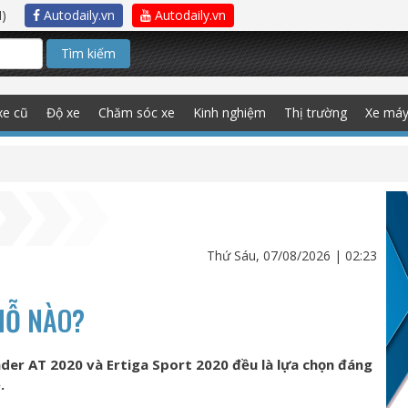
)
Autodaily.vn
Autodaily.vn
Tìm kiếm
xe cũ
Độ xe
Chăm sóc xe
Kinh nghiệm
Thị trường
Xe má
Thứ Sáu, 07/08/2026 | 02:23
HỖ NÀO?
nder AT 2020 và Ertiga Sport 2020 đều là lựa chọn đáng
.