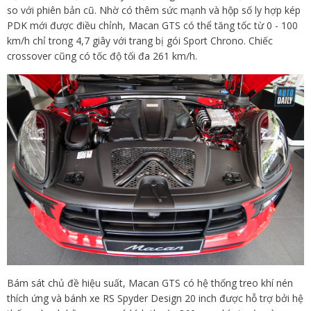
so với phiên bản cũ. Nhờ có thêm sức mạnh và hộp số ly hợp kép
PDK mới được điều chỉnh, Macan GTS có thể tăng tốc từ 0 - 100
km/h chỉ trong 4,7 giây với trang bị gói Sport Chrono. Chiếc
crossover cũng có tốc độ tối đa 261 km/h.
Bám sát chủ đề hiệu suất, Macan GTS có hệ thống treo khí nén
thích ứng và bánh xe RS Spyder Design 20 inch được hỗ trợ bởi hệ