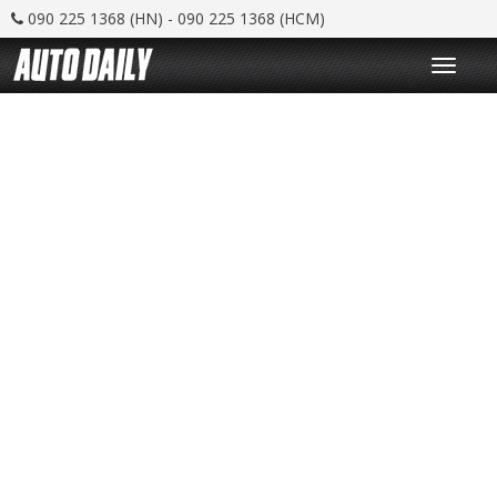
090 225 1368 (HN) - 090 225 1368 (HCM)
T
o
g
g
l
e
n
a
v
i
g
a
t
i
o
n