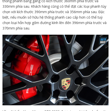
thống phanh bằng gang có kích thước 360mm phía trước và
330mm phía sau. Khách hàng cũng có thể đặt các loại phanh tùy
chọn với kích thước 390mm phía trước và 356mm phía sau. Đặc
biệt, nếu muốn sở hữu hệ thống phanh cao cấp hơn có thể tuỳ
chọn loại hỗn hợp gốm đường kính lên đến 396mm phía trước và
370mm phía sau.