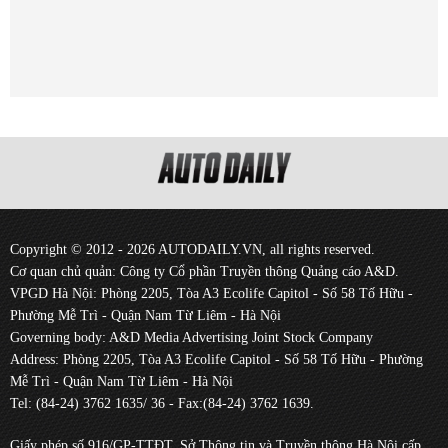
Copyright © 2012 - 2026 AUTODAILY.VN, all rights reserved.
Cơ quan chủ quản: Công ty Cổ phần Truyền thông Quảng cáo A&D.
VPGD Hà Nội: Phòng 2205, Tòa A3 Ecolife Capitol - Số 58 Tố Hữu -
Phường Mễ Trì - Quận Nam Từ Liêm - Hà Nội
Governing body: A&D Media Advertising Joint Stock Company
Address: Phòng 2205, Tòa A3 Ecolife Capitol - Số 58 Tố Hữu - Phường
Mễ Trì - Quận Nam Từ Liêm - Hà Nội
Tel: (84-24) 3762 1635/ 36 - Fax:(84-24) 3762 1639.
Giấy phép số 916/GP-TTĐT, Sở Thông tin và Truyền thông Hà Nội cấp