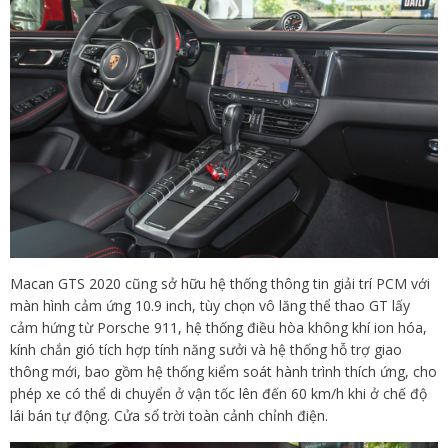
Macan GTS 2020 cũng sở hữu hệ thống thông tin giải trí PCM với
màn hình cảm ứng 10.9 inch, tùy chọn vô lăng thể thao GT lấy
cảm hứng từ Porsche 911, hệ thống điều hòa không khí ion hóa,
kính chắn gió tích hợp tính năng sưởi và hệ thống hỗ trợ giao
thông mới, bao gồm hệ thống kiểm soát hành trình thích ứng, cho
phép xe có thể di chuyển ở vận tốc lên đến 60 km/h khi ở chế độ
lái bán tự động. Cửa sổ trời toàn cảnh chỉnh điện.