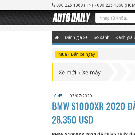
090 225 1368 (HN) - 090 225 1368 (HCM
Đánh giá xe
So sánh
Đánh giá 
Mua - Bán xe ngay
Xe mới
Xe máy
>
10:45
|
03/07/2020
BMW S1000XR 2020 ĐẦU
28.350 USD
BMW S1000XR 2020 đã chính thức được 