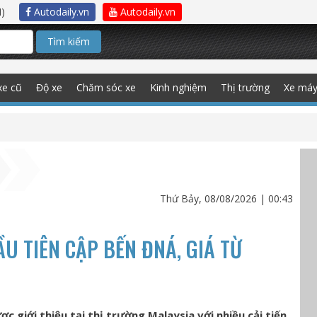
)
Autodaily.vn
Autodaily.vn
Tìm kiếm
xe cũ
Độ xe
Chăm sóc xe
Kinh nghiệm
Thị trường
Xe má
Thứ Bảy, 08/08/2026 | 00:43
 TIÊN CẬP BẾN ĐNÁ, GIÁ TỪ
giới thiệu tại thị trường Malaysia với nhiều cải tiến