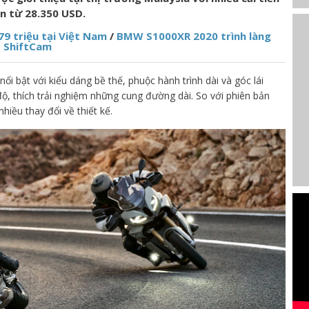
án từ 28.350 USD.
9 triệu tại Việt Nam
/
BMW S1000XR 2020 trình làng
ó ShiftCam
i bật với kiểu dáng bề thế, phuộc hành trình dài và góc lái
ộ, thích trải nghiệm những cung đường dài. So với phiên bản
iều thay đổi về thiết kế.