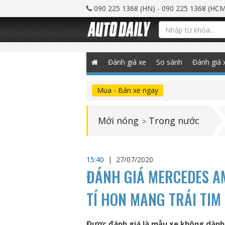
090 225 1368 (HN) - 090 225 1368 (HCM
Đánh giá xe
So sánh
Đánh giá 
Mua - Bán xe ngay
Mới nóng
Trong nước
>
15:40
|
27/07/2020
ĐÁNH GIÁ MERCEDES AM
TÍ HON MANG TRÁI TIM
Được đánh giá là mẫu xe không dành