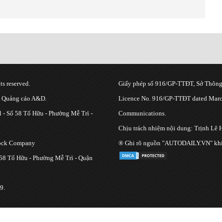
s reserved.
Giấy phép số 916/GP-TTĐT, Sở Thông 
g Quảng cáo A&D.
Licence No. 916/GP-TTĐT dated March
 - Số 58 Tố Hữu - Phường Mễ Trì -
Communications.
Chịu trách nhiệm nội dung: Trịnh Lê 
tock Company
® Ghi rõ nguồn "AUTODAILY.VN" khi bạ
 58 Tố Hữu - Phường Mễ Trì - Quận
9.