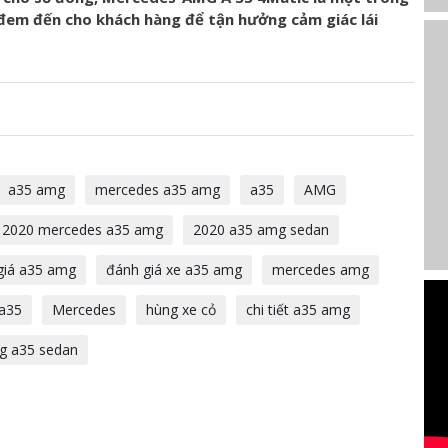
em đến cho khách hàng để tận hưởng cảm giác lái
a35 amg
mercedes a35 amg
a35
AMG
2020 mercedes a35 amg
2020 a35 amg sedan
giá a35 amg
đánh giá xe a35 amg
mercedes amg
a35
Mercedes
hùng xe cỏ
chi tiết a35 amg
g a35 sedan