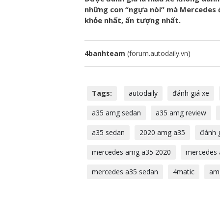
những con “ngựa nòi” mà Mercedes đ
khỏe nhất, ấn tượng nhất.
4banhteam
(forum.autodaily.vn)
Tags:
autodaily
đánh giá xe
a35 amg sedan
a35 amg review
a35 sedan
2020 amg a35
đánh 
mercedes amg a35 2020
mercedes 
mercedes a35 sedan
4matic
am