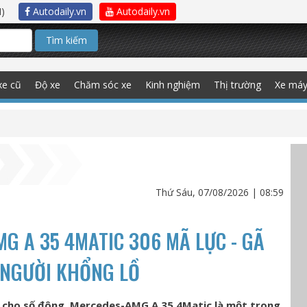
)
Autodaily.vn
Autodaily.vn
Tìm kiếm
xe cũ
Độ xe
Chăm sóc xe
Kinh nghiệm
Thị trường
Xe má
Thứ Sáu, 07/08/2026 | 08:59
G A 35 4MATIC 306 MÃ LỰC - GÃ
 NGƯỜI KHỔNG LỒ
 cho số đông, Mercedes-AMG A 35 4Matic là một trong