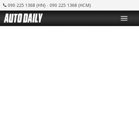
090 225 1368 (HN) - 090 225 1368 (HCM)
T
o
g
g
l
e
n
a
v
i
g
a
t
i
o
n