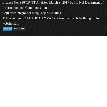
Licence No. 916/GP-TTĐT dated March 9, 2017 by Ha Noi Deparment of
Information and Communications.
Chịu trách nhiệm nội dung: Trịnh Lê Hùng.
® Ghi rõ nguồn "AUTODAILY.VN" khi bạn phát hành lại thông tin từ
website này.