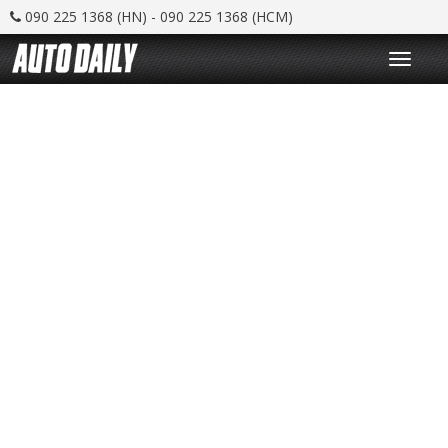
090 225 1368 (HN) - 090 225 1368 (HCM)
T
o
g
g
l
e
n
a
v
i
g
a
t
i
o
n