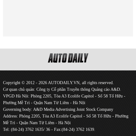
Copyright © 2012 - 2026 AUTODAILY.VN, all rights reserved.
Cơ quan chủ quản: Công ty Cổ phần Truyền thông Quảng cáo A&D.
VPGD Hà Nội: Phòng 2205, Tòa A3 Ecolife Capitol - Số 58 Tố Hữu -
Phường Mễ Trì - Quận Nam Từ Liêm - Hà Nội
Governing body: A&D Media Advertising Joint Stock Company
Address: Phòng 2205, Tòa A3 Ecolife Capitol - Số 58 Tố Hữu - Phường
Mễ Trì - Quận Nam Từ Liêm - Hà Nội
Tel: (84-24) 3762 1635/ 36 - Fax:(84-24) 3762 1639.