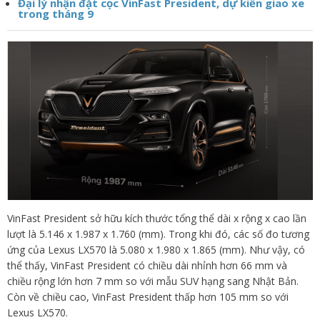
Đại lý nhận đặt cọc VinFast President, dự kiến giao xe
trong tháng 9
VinFast President sở hữu kích thước tổng thể dài x rộng x cao lần
lượt là 5.146 x 1.987 x 1.760 (mm). Trong khi đó, các số đo tương
ứng của Lexus LX570 là 5.080 x 1.980 x 1.865 (mm). Như vậy, có
thể thấy, VinFast President có chiều dài nhỉnh hơn 66 mm và
chiều rộng lớn hơn 7 mm so với mẫu SUV hạng sang Nhật Bản.
Còn về chiều cao, VinFast President thấp hơn 105 mm so với
Lexus LX570.