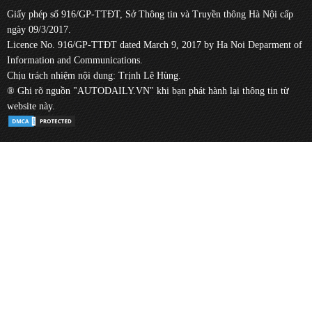
Giấy phép số 916/GP-TTĐT, Sở Thông tin và Truyền thông Hà Nội cấp
ngày 09/3/2017.
Licence No. 916/GP-TTĐT dated March 9, 2017 by Ha Noi Deparment of
Information and Communications.
Chịu trách nhiệm nội dung: Trịnh Lê Hùng.
® Ghi rõ nguồn "AUTODAILY.VN" khi bạn phát hành lại thông tin từ
website này.