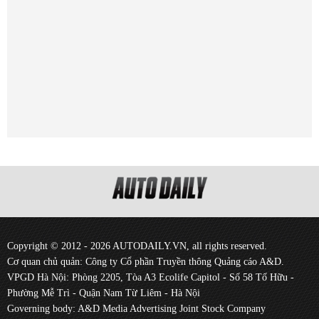
Copyright © 2012 - 2026 AUTODAILY.VN, all rights reserved.
Cơ quan chủ quản: Công ty Cổ phần Truyền thông Quảng cáo A&D.
VPGD Hà Nội: Phòng 2205, Tòa A3 Ecolife Capitol - Số 58 Tố Hữu -
Phường Mễ Trì - Quận Nam Từ Liêm - Hà Nội
Governing body: A&D Media Advertising Joint Stock Company