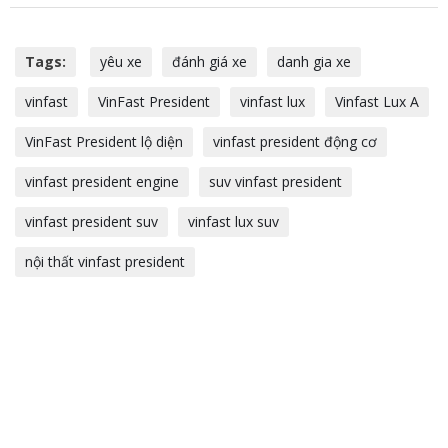
Tags:
yêu xe
đánh giá xe
danh gia xe
vinfast
VinFast President
vinfast lux
Vinfast Lux A
VinFast President lộ diện
vinfast president động cơ
vinfast president engine
suv vinfast president
vinfast president suv
vinfast lux suv
nội thất vinfast president