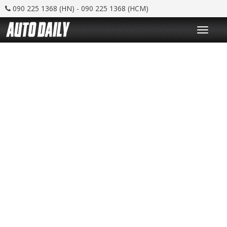
090 225 1368 (HN) - 090 225 1368 (HCM)
T
o
g
g
l
e
n
a
v
i
g
a
t
i
o
n