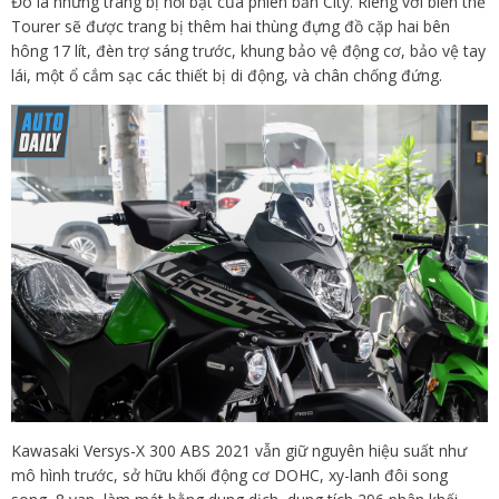
Đó là những trang bị nổi bật của phiên bản City. Riêng với biến thể
Tourer sẽ được trang bị thêm hai thùng đựng đồ cặp hai bên
hông 17 lít, đèn trợ sáng trước, khung bảo vệ động cơ, bảo vệ tay
lái, một ổ cắm sạc các thiết bị di động, và chân chống đứng.
Kawasaki Versys-X 300 ABS 2021 vẫn giữ nguyên hiệu suất như
mô hình trước, sở hữu khối động cơ DOHC, xy-lanh đôi song