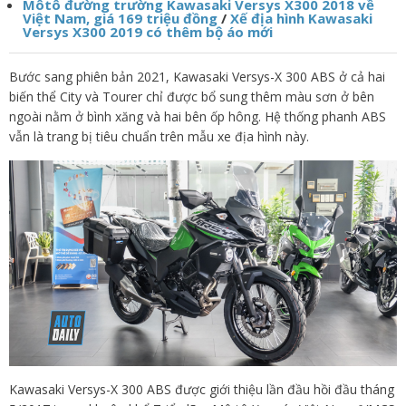
Môtô đường trường Kawasaki Versys X300 2018 về
Việt Nam, giá 169 triệu đồng
/
Xế địa hình Kawasaki
Versys X300 2019 có thêm bộ áo mới
Bước sang phiên bản 2021, Kawasaki Versys-X 300 ABS ở cả hai
biến thể City và Tourer chỉ được bổ sung thêm màu sơn ở bên
ngoài nằm ở bình xăng và hai bên ốp hông. Hệ thống phanh ABS
vẫn là trang bị tiêu chuẩn trên mẫu xe địa hình này.
Kawasaki Versys-X 300 ABS được giới thiệu lần đầu hồi đầu tháng