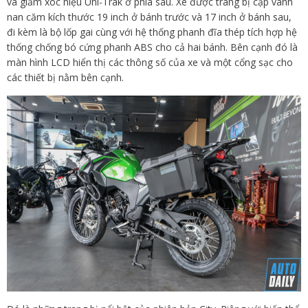
và giảm xóc hiệu Uni-Trak ở phía sau. Xe được trang bị cặp vành
nan căm kích thước 19 inch ở bánh trước và 17 inch ở bánh sau,
đi kèm là bộ lốp gai cùng với hệ thống phanh đĩa thép tích hợp hệ
thống chống bó cứng phanh ABS cho cả hai bánh. Bên cạnh đó là
màn hình LCD hiển thị các thông số của xe và một cổng sạc cho
các thiết bị nằm bên cạnh.