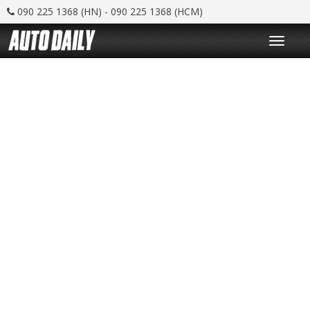
090 225 1368 (HN) - 090 225 1368 (HCM)
T
o
g
g
l
e
n
a
v
i
g
a
t
i
o
n