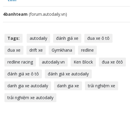
4banhteam
(forum.autodaily.vn)
Tags:
autodaily
đánh giá xe
đua xe ô tô
đua xe
drift xe
Gymkhana
redline
redline racing
autodaily.vn
Ken Block
đua xe ôtô
đánh giá xe ô tô
đánh giá xe autodaily
danh gia xe autodaily
danh gia xe
trải nghiệm xe
trải nghiệm xe autodaily