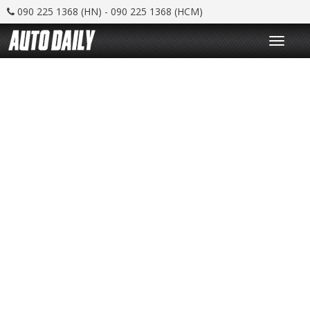
090 225 1368 (HN) - 090 225 1368 (HCM)
T
o
g
g
l
e
n
a
v
i
g
a
t
i
o
n