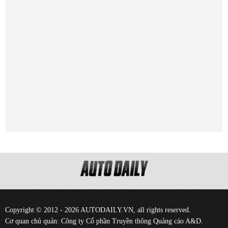
Copyright © 2012 - 2026 AUTODAILY.VN, all rights reserved.
Cơ quan chủ quản: Công ty Cổ phần Truyền thông Quảng cáo A&D.