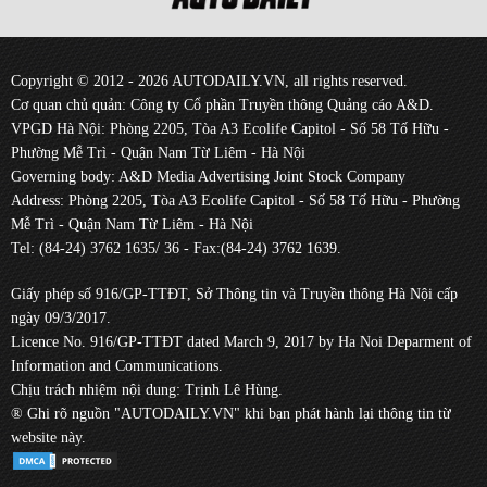
Copyright © 2012 - 2026 AUTODAILY.VN, all rights reserved.
Cơ quan chủ quản: Công ty Cổ phần Truyền thông Quảng cáo A&D.
VPGD Hà Nội: Phòng 2205, Tòa A3 Ecolife Capitol - Số 58 Tố Hữu -
Phường Mễ Trì - Quận Nam Từ Liêm - Hà Nội
Governing body: A&D Media Advertising Joint Stock Company
Address: Phòng 2205, Tòa A3 Ecolife Capitol - Số 58 Tố Hữu - Phường
Mễ Trì - Quận Nam Từ Liêm - Hà Nội
Tel: (84-24) 3762 1635/ 36 - Fax:(84-24) 3762 1639.
Giấy phép số 916/GP-TTĐT, Sở Thông tin và Truyền thông Hà Nội cấp
ngày 09/3/2017.
Licence No. 916/GP-TTĐT dated March 9, 2017 by Ha Noi Deparment of
Information and Communications.
Chịu trách nhiệm nội dung: Trịnh Lê Hùng.
® Ghi rõ nguồn "AUTODAILY.VN" khi bạn phát hành lại thông tin từ
website này.