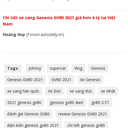
Chi tiết xe sang Genesis GV80 2021 giá hơn 4 tỷ tại Việt
Nam
Hoàng Huy
(Forum.autodaily.vn)
Tags:
Johnny
supercar
Vlog
Genesis
Genesis GV80 2021
GV80 2021
Xe Genesis
xe sang hàn quốc
Xe Đức
xe sang đức
xe Nhật
2021 genesis gv80
genesis gv80 4wd
gv80 2.5T
đánh giá Genesis GV80
review Genesis GV80 2021
diện kiến genesis gv80 2021
chi tiết genesis gv80