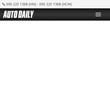
090 225 1368 (HN) - 090 225 1368 (HCM)
T
o
g
g
l
e
n
a
v
i
g
a
t
i
o
n