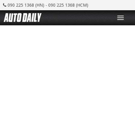
090 225 1368 (HN) - 090 225 1368 (HCM)
T
o
g
g
l
e
n
a
v
i
g
a
t
i
o
n