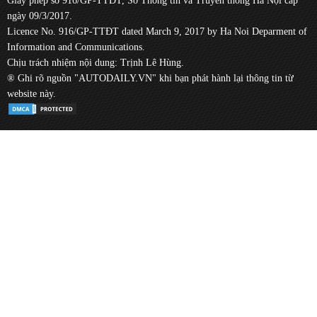
Giấy phép số 916/GP-TTĐT, Sở Thông tin và Truyền thông Hà Nội cấp
ngày 09/3/2017.
Licence No. 916/GP-TTĐT dated March 9, 2017 by Ha Noi Deparment of
Information and Communications.
Chịu trách nhiệm nội dung: Trịnh Lê Hùng.
® Ghi rõ nguồn "AUTODAILY.VN" khi bạn phát hành lại thông tin từ
website này.