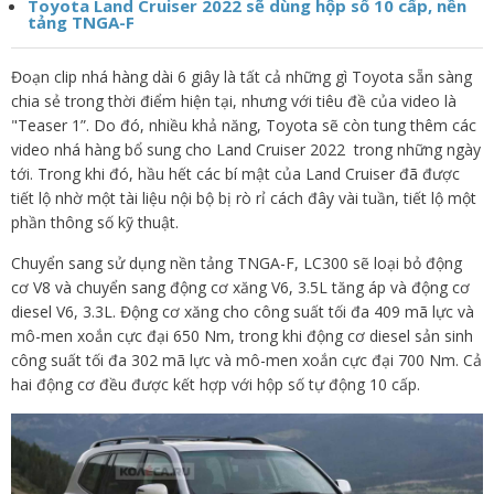
Toyota Land Cruiser 2022 sẽ dùng hộp số 10 cấp, nền
tảng TNGA-F
Đoạn clip nhá hàng dài 6 giây là tất cả những gì Toyota sẵn sàng
chia sẻ trong thời điểm hiện tại, nhưng với tiêu đề của video là
"Teaser 1”. Do đó, nhiều khả năng, Toyota sẽ còn tung thêm các
video nhá hàng bổ sung cho Land Cruiser 2022 trong những ngày
tới. Trong khi đó, hầu hết các bí mật của Land Cruiser đã được
tiết lộ nhờ một tài liệu nội bộ bị rò rỉ cách đây vài tuần, tiết lộ một
phần thông số kỹ thuật.
Chuyển sang sử dụng nền tảng TNGA-F, LC300 sẽ loại bỏ động
cơ V8 và chuyển sang động cơ xăng V6, 3.5L tăng áp và động cơ
diesel V6, 3.3L. Động cơ xăng cho công suất tối đa 409 mã lực và
mô-men xoắn cực đại 650 Nm, trong khi động cơ diesel sản sinh
công suất tối đa 302 mã lực và mô-men xoắn cực đại 700 Nm. Cả
hai động cơ đều được kết hợp với hộp số tự động 10 cấp.