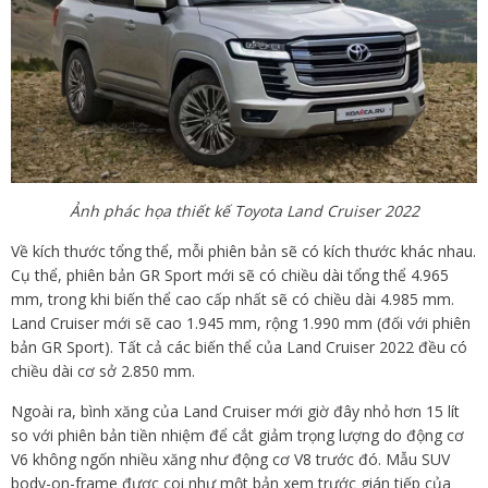
Ảnh phác họa thiết kế Toyota Land Cruiser 2022
Về kích thước tổng thể, mỗi phiên bản sẽ có kích thước khác nhau.
Cụ thể, phiên bản GR Sport mới sẽ có chiều dài tổng thể 4.965
mm, trong khi biến thể cao cấp nhất sẽ có chiều dài 4.985 mm.
Land Cruiser mới sẽ cao 1.945 mm, rộng 1.990 mm (đối với phiên
bản GR Sport). Tất cả các biến thể của Land Cruiser 2022 đều có
chiều dài cơ sở 2.850 mm.
Ngoài ra, bình xăng của Land Cruiser mới giờ đây nhỏ hơn 15 lít
so với phiên bản tiền nhiệm để cắt giảm trọng lượng do động cơ
V6 không ngốn nhiều xăng như động cơ V8 trước đó. Mẫu SUV
body-on-frame được coi như một bản xem trước gián tiếp của