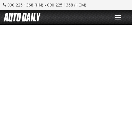
090 225 1368 (HN) - 090 225 1368 (HCM)
T
o
g
g
l
e
n
a
v
i
g
a
t
i
o
n