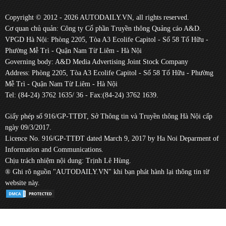
Copyright © 2012 - 2026 AUTODAILY.VN, all rights reserved.
Cơ quan chủ quản: Công ty Cổ phần Truyền thông Quảng cáo A&D.
VPGD Hà Nội: Phòng 2205, Tòa A3 Ecolife Capitol - Số 58 Tố Hữu -
Phường Mễ Trì - Quận Nam Từ Liêm - Hà Nội
Governing body: A&D Media Advertising Joint Stock Company
Address: Phòng 2205, Tòa A3 Ecolife Capitol - Số 58 Tố Hữu - Phường
Mễ Trì - Quận Nam Từ Liêm - Hà Nội
Tel: (84-24) 3762 1635/ 36 - Fax:(84-24) 3762 1639.
Giấy phép số 916/GP-TTĐT, Sở Thông tin và Truyền thông Hà Nội cấp
ngày 09/3/2017.
Licence No. 916/GP-TTĐT dated March 9, 2017 by Ha Noi Deparment of
Information and Communications.
Chịu trách nhiệm nội dung: Trịnh Lê Hùng.
® Ghi rõ nguồn "AUTODAILY.VN" khi bạn phát hành lại thông tin từ
website này.