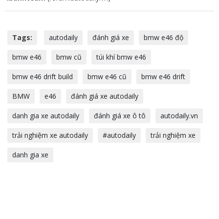
Tags:
autodaily
đánh giá xe
bmw e46 độ
bmw e46
bmw cũ
túi khí bmw e46
bmw e46 drift build
bmw e46 cũ
bmw e46 drift
BMW
e46
đánh giá xe autodaily
danh gia xe autodaily
đánh giá xe ô tô
autodaily.vn
trải nghiệm xe autodaily
#autodaily
trải nghiệm xe
danh gia xe