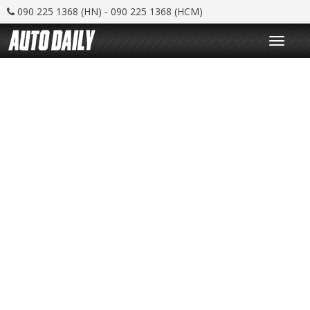
090 225 1368 (HN) - 090 225 1368 (HCM)
T
o
g
g
l
e
n
a
v
i
g
a
t
i
o
n