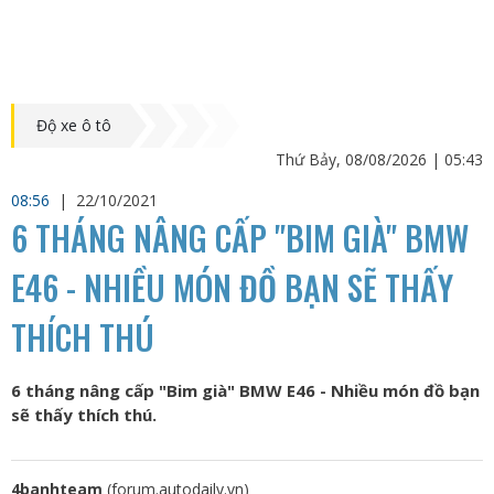
Độ xe ô tô
Thứ Bảy, 08/08/2026 | 05:43
08:56
|
22/10/2021
6 THÁNG NÂNG CẤP "BIM GIÀ" BMW
E46 - NHIỀU MÓN ĐỒ BẠN SẼ THẤY
THÍCH THÚ
6 tháng nâng cấp "Bim già" BMW E46 - Nhiều món đồ bạn
sẽ thấy thích thú.
4banhteam
(forum.autodaily.vn)