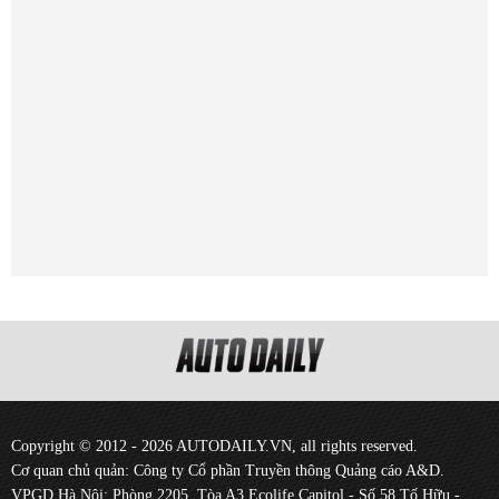
Copyright © 2012 - 2026 AUTODAILY.VN, all rights reserved.
Cơ quan chủ quản: Công ty Cổ phần Truyền thông Quảng cáo A&D.
VPGD Hà Nội: Phòng 2205, Tòa A3 Ecolife Capitol - Số 58 Tố Hữu -