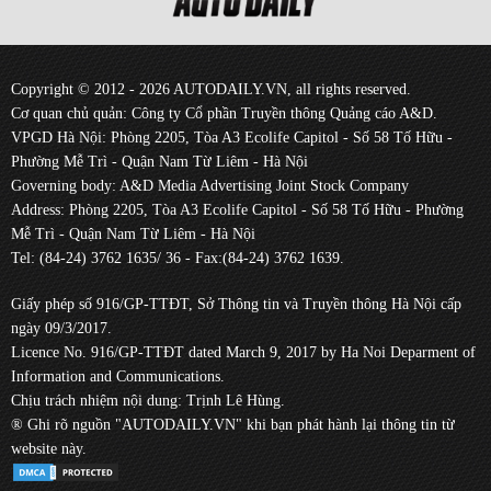
Copyright © 2012 - 2026 AUTODAILY.VN, all rights reserved.
Cơ quan chủ quản: Công ty Cổ phần Truyền thông Quảng cáo A&D.
VPGD Hà Nội: Phòng 2205, Tòa A3 Ecolife Capitol - Số 58 Tố Hữu -
Phường Mễ Trì - Quận Nam Từ Liêm - Hà Nội
Governing body: A&D Media Advertising Joint Stock Company
Address: Phòng 2205, Tòa A3 Ecolife Capitol - Số 58 Tố Hữu - Phường
Mễ Trì - Quận Nam Từ Liêm - Hà Nội
Tel: (84-24) 3762 1635/ 36 - Fax:(84-24) 3762 1639.
Giấy phép số 916/GP-TTĐT, Sở Thông tin và Truyền thông Hà Nội cấp
ngày 09/3/2017.
Licence No. 916/GP-TTĐT dated March 9, 2017 by Ha Noi Deparment of
Information and Communications.
Chịu trách nhiệm nội dung: Trịnh Lê Hùng.
® Ghi rõ nguồn "AUTODAILY.VN" khi bạn phát hành lại thông tin từ
website này.