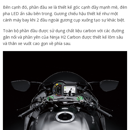
Bên cạnh đó, phần đầu xe là thiết kế góc cạnh đầy mạnh mẽ, đèn
pha LED ẩn sâu bên trong. Gương chiếu hậu thiết kế như một
cánh máy bay khi 2 đầu ngoài gương cụp xuống tạo sự khác biệt.
Toàn bộ phần đầu được sử dụng chất liệu carbon với các đường
gân nổi và phần yên của Ninja H2 Carbon được thiết kế lõm sâu
và thân xe vuốt cao gọn về phía sau.