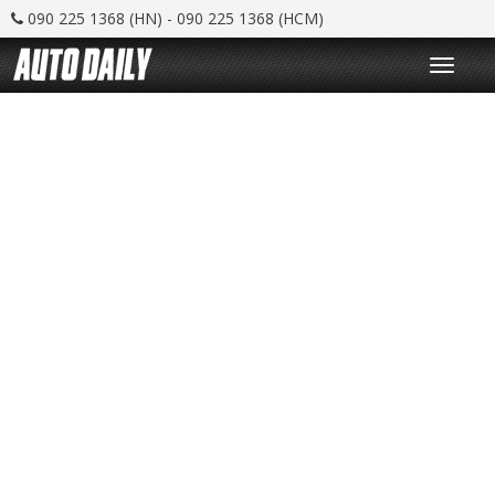
090 225 1368 (HN) - 090 225 1368 (HCM)
T
o
g
g
l
e
n
a
v
i
g
a
t
i
o
n