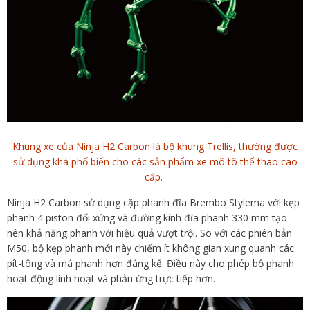
Khung xe của Ninja H2 Carbon là bộ khung Trellis, thường được
sử dụng khá phổ biến cho các sản phẩm xe mô tô thể thao cao
cấp.
Ninja H2 Carbon sử dụng cặp phanh đĩa Brembo Stylema với kẹp
phanh 4 piston đối xứng và đường kính đĩa phanh 330 mm tạo
nên khả năng phanh với hiệu quả vượt trội. So với các phiên bản
M50, bộ kẹp phanh mới này chiếm ít không gian xung quanh các
pít-tông và má phanh hơn đáng kể. Điều này cho phép bộ phanh
hoạt động linh hoạt và phản ứng trực tiếp hơn.