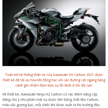
Toàn bộ hệ thống thân xe của Kawasaki H2 Carbon 2021 được
thiết kế để tối ưu hóa khí động học với các đường cắt ngang bằng
cánh gió nhằm đảm bảo sự ổn định ở tốc độ cao.
Về thiết kế, Kawasaki Ninja H2 Carbon có các điểm nâng cấp
đáng chú ý như phần mặt nạ được làm bằng chất liệu Carbon,
màu sắc gương bạc, mỗi chiếc khi được xuất ra thị trường đều