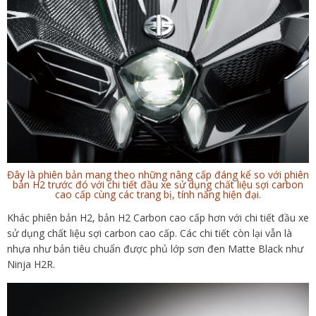
Đây là phiên bản mang theo những nâng cấp đáng kể so với phiên
bản H2 trước đó với chi tiết đầu xe sử dụng chất liệu sợi carbon
cao cấp cùng các trang bị, tính năng hiện đại.
Khác phiên bản H2, bản H2 Carbon cao cấp hơn với chi tiết đầu xe
sử dụng chất liệu sợi carbon cao cấp. Các chi tiết còn lại vẫn là
nhựa như bản tiêu chuẩn được phủ lớp sơn đen Matte Black như
Ninja H2R.