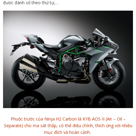
được đánh số theo thứ tự,…
Phuộc trước của Ninja H2 Carbon là KYB AOS-II (Air – Oil –
Separate) cho ma sát thấp, có thể điều chỉnh, thích ứng với nhiều
mục đích và hoàn cảnh.