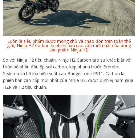
Luôn là siêu phẩm được mong chờ và chào đón trên toàn thế
giới, Ninja H2 Carbon là phiên bản cao cấp mới nhất của dòng
sản phẩm Ninja H2.
So với Ninja H2 tiêu chuẩn, Ninja H2 Carbon tạo sự khác biệt với
toàn bộ phần đầu ốp sợi carbon, kẹp phanh trước Brembo
Stylema và bộ lốp hiệu suất cao Bridgestone RS11. Carbon là
phiên bản cao cấp mới nhất của Ninja H2, được định vị nằm giữa
H2R và H2 tiêu chuẩn.