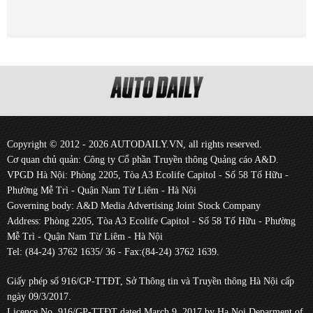
Copyright © 2012 - 2026 AUTODAILY.VN, all rights reserved.
Cơ quan chủ quản: Công ty Cổ phần Truyền thông Quảng cáo A&D.
VPGD Hà Nội: Phòng 2205, Tòa A3 Ecolife Capitol - Số 58 Tố Hữu -
Phường Mễ Trì - Quận Nam Từ Liêm - Hà Nội
Governing body: A&D Media Advertising Joint Stock Company
Address: Phòng 2205, Tòa A3 Ecolife Capitol - Số 58 Tố Hữu - Phường
Mễ Trì - Quận Nam Từ Liêm - Hà Nội
Tel: (84-24) 3762 1635/ 36 - Fax:(84-24) 3762 1639.
Giấy phép số 916/GP-TTĐT, Sở Thông tin và Truyền thông Hà Nội cấp
ngày 09/3/2017.
Licence No. 916/GP-TTĐT dated March 9, 2017 by Ha Noi Deparment of