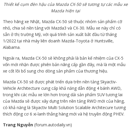
Thiết kế cụm đèn hậu của Mazda CX-50 sẽ tương tự các mẫu xe
Mazda hiện tại
Theo hãng xe Nhật, Mazda CX-50 sẽ thuộc nhóm sản phẩm cỡ
nhỏ, chia sẻ nền tảng với Mazda3 và CX-30. Mẫu xe này chỉ có
sẵn ở thị trường Mỹ, với quá trình sản xuất bắt đầu từ tháng
1/2022 tại nhà máy liên doanh Mazda-Toyota ở Huntsville,
Alabama.
Ngoài ra, Mazda CX-50 sẽ không phải là bản kế nhiệm của CX-5
vốn mới nhận được phiên bản nâng cấp gần đây, mà là một mẫu
xe cốt lõi bổ sung cho dòng sản phẩm của thương hiệu.
Mazda CX-50 sẽ được phát triển dựa trên nền tảng Skyactiv-
Vehicle Architecture cung cấp khả năng dẫn động 4 bánh AWD,
trong khi các mẫu xe lớn hơn trong dải sản phẩm SUV tương lai
của Mazda sẽ được xây dựng trên nền tảng RWD mới của hãng,
có khả năng là Skyactiv Multi Solution Scalable Architecure tương
thích động cơ 6 xi-lanh thẳng hàng mới và hệ truyền động PHEV.
Trang Nguyễn
(forum.autodaily.vn)