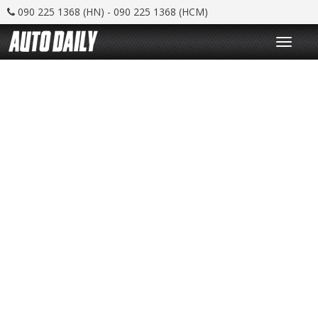
090 225 1368 (HN) - 090 225 1368 (HCM)
T
o
g
g
l
e
n
a
v
i
g
a
t
i
o
n