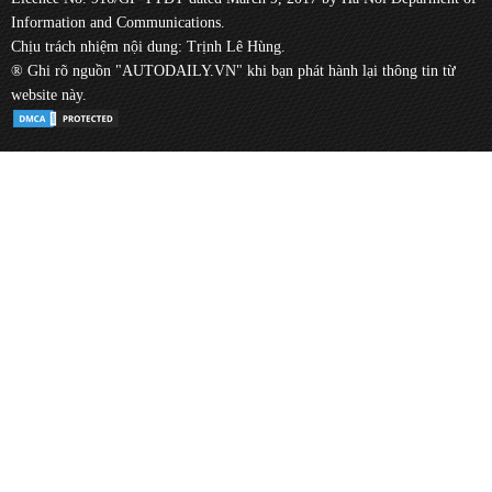
Information and Communications.
Chịu trách nhiệm nội dung: Trịnh Lê Hùng.
® Ghi rõ nguồn "AUTODAILY.VN" khi bạn phát hành lại thông tin từ
website này.