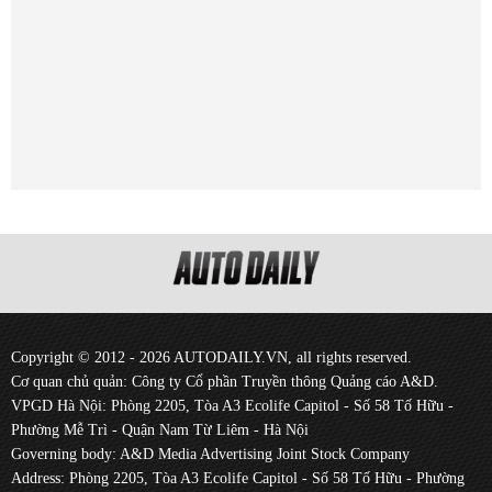
Copyright © 2012 - 2026 AUTODAILY.VN, all rights reserved.
Cơ quan chủ quản: Công ty Cổ phần Truyền thông Quảng cáo A&D.
VPGD Hà Nội: Phòng 2205, Tòa A3 Ecolife Capitol - Số 58 Tố Hữu -
Phường Mễ Trì - Quận Nam Từ Liêm - Hà Nội
Governing body: A&D Media Advertising Joint Stock Company
Address: Phòng 2205, Tòa A3 Ecolife Capitol - Số 58 Tố Hữu - Phường