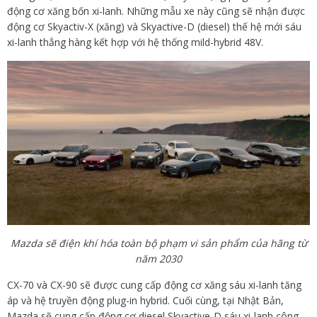
động cơ xăng bốn xi-lanh. Những mẫu xe này cũng sẽ nhận được
động cơ Skyactiv-X (xăng) và Skyactive-D (diesel) thế hệ mới sáu
xi-lanh thẳng hàng kết hợp với hệ thống mild-hybrid 48V.
Mazda sẽ điện khí hóa toàn bộ phạm vi sản phẩm của hãng từ
năm 2030
CX-70 và CX-90 sẽ được cung cấp động cơ xăng sáu xi-lanh tăng
áp và hệ truyền động plug-in hybrid. Cuối cùng, tại Nhật Bản,
Mazda sẽ cung cấp động cơ diesel Skyactive-D sáu xi-lanh công