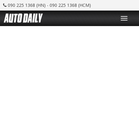
090 225 1368 (HN) - 090 225 1368 (HCM)
T
o
g
g
l
e
n
a
v
i
g
a
t
i
o
n