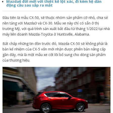
Mazda6 đời mới với thiết kế lột xác, đi kèm hệ dẫn
động cầu sau sắp ra mắt
Đầu tiên là mẫu CX-50, sẽ thuộc nhóm sản phẩm cỡ nhỏ, chia sẻ
nền tảng với Mazda3 và CX-30. Mẫu xe này chỉ có sẵn ở thị
trường Mỹ, với quá trình sản xuất bắt đầu từ tháng 1/2022 tại nhà
máy liên doanh Mazda-Toyota ở Huntsville, Alabama.
Bất chấp những tin đồn trước đó, Mazda CX-50 sẽ không phải là
bản kế nhiệm của CX-5 vốn mới nhận được phiên bản nâng cấp
gần đây, mà là một mẫu xe cốt lõi bổ sung cho dòng sản phẩm
của thương hiệu.