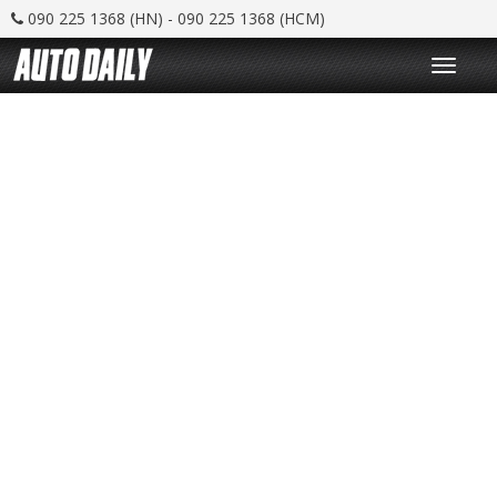
090 225 1368 (HN) - 090 225 1368 (HCM)
T
o
g
g
l
e
n
a
v
i
g
a
t
i
o
n