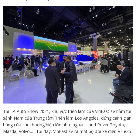
Tại LA Auto Show 2021, khu vực triển lãm của VinFast sẽ nằm tại
sảnh Nam của Trung tâm Triển lãm Los Angeles, đứng cạnh gian
hàng của các thương hiệu lớn như Jaguar, Land Rover,Toyota,
Mazda, Volvo,... Tại đây, VinFast sẽ ra mắt bộ đôi xe điện VF e35