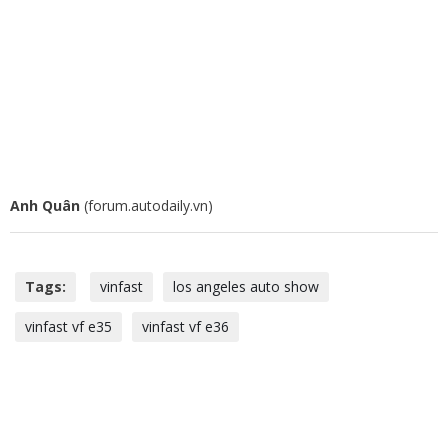
Anh Quân
(forum.autodaily.vn)
Tags:
vinfast
los angeles auto show
vinfast vf e35
vinfast vf e36