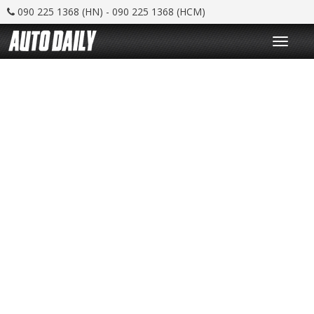
090 225 1368 (HN) - 090 225 1368 (HCM)
T
o
g
g
l
e
n
a
v
i
g
a
t
i
o
n