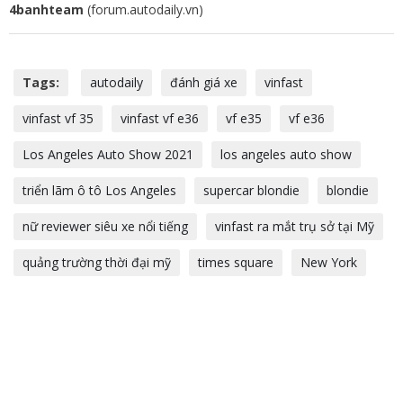
4banhteam
(forum.autodaily.vn)
Tags:
autodaily
đánh giá xe
vinfast
vinfast vf 35
vinfast vf e36
vf e35
vf e36
Los Angeles Auto Show 2021
los angeles auto show
triển lãm ô tô Los Angeles
supercar blondie
blondie
nữ reviewer siêu xe nổi tiếng
vinfast ra mắt trụ sở tại Mỹ
quảng trường thời đại mỹ
times square
New York