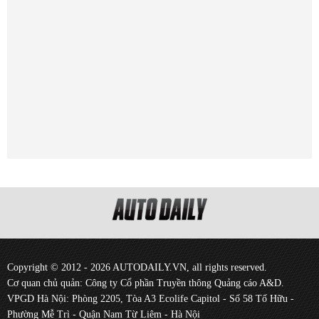
Copyright © 2012 - 2026 AUTODAILY.VN, all rights reserved.
Cơ quan chủ quản: Công ty Cổ phần Truyền thông Quảng cáo A&D.
VPGD Hà Nội: Phòng 2205, Tòa A3 Ecolife Capitol - Số 58 Tố Hữu -
Phường Mễ Trì - Quận Nam Từ Liêm - Hà Nội