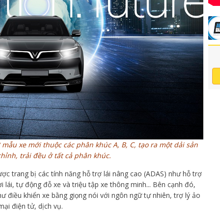
3 mẫu xe mới thuộc các phân khúc A, B, C, tạo ra một dải sản
ỉnh, trải đều ở tất cả phân khúc.
c trang bị các tính năng hỗ trợ lái nâng cao (ADAS) như hỗ trợ
i lái, tự động đỗ xe và triệu tập xe thông minh... Bên cạnh đó,
hư điều khiển xe bằng giọng nói với ngôn ngữ tự nhiên, trợ lý ảo
ại điện tử, dịch vụ.