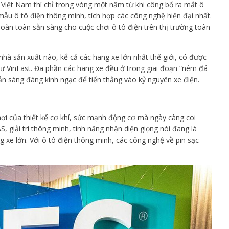
 Việt Nam thì chỉ trong vòng một năm từ khi công bố ra mắt ô
 mẫu ô tô điện thông minh, tích hợp các công nghệ hiện đại nhất.
hoàn toàn sẵn sàng cho cuộc chơi ô tô điện trên thị trường toàn
nhà sản xuất nào, kể cả các hãng xe lớn nhất thế giới, có được
ư VinFast. Đa phần các hãng xe đều ở trong giai đoạn “ném đá
ẵn sàng đáng kinh ngạc để tiến thẳng vào kỷ nguyên xe điện.
hơi của thiết kế cơ khí, sức mạnh động cơ mà ngày càng coi
, giải trí thông minh, tính năng nhận diện giọng nói đang là
 xe lớn. Với ô tô điện thông minh, các công nghệ về pin sạc