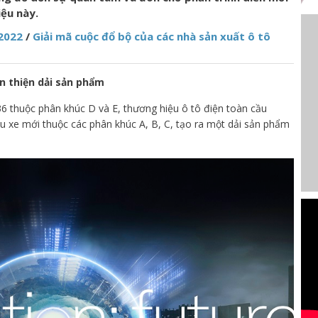
ệu này.
 2022
/
Giải mã cuộc đổ bộ của các nhà sản xuất ô tô
n thiện dải sản phẩm
e36 thuộc phân khúc D và E, thương hiệu ô tô điện toàn cầu
mẫu xe mới thuộc các phân khúc A, B, C, tạo ra một dải sản phẩm