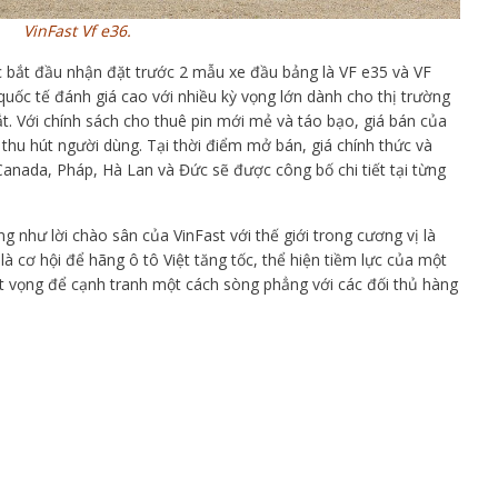
VinFast Vf e36.
ức bắt đầu nhận đặt trước 2 mẫu xe đầu bảng là VF e35 và VF
uốc tế đánh giá cao với nhiều kỳ vọng lớn dành cho thị trường
. Với chính sách cho thuê pin mới mẻ và táo bạo, giá bán của
hu hút người dùng. Tại thời điểm mở bán, giá chính thức và
Canada, Pháp, Hà Lan và Đức sẽ được công bố chi tiết tại từng
như lời chào sân của VinFast với thế giới trong cương vị là
à cơ hội để hãng ô tô Việt tăng tốc, thể hiện tiềm lực của một
át vọng để cạnh tranh một cách sòng phẳng với các đối thủ hàng