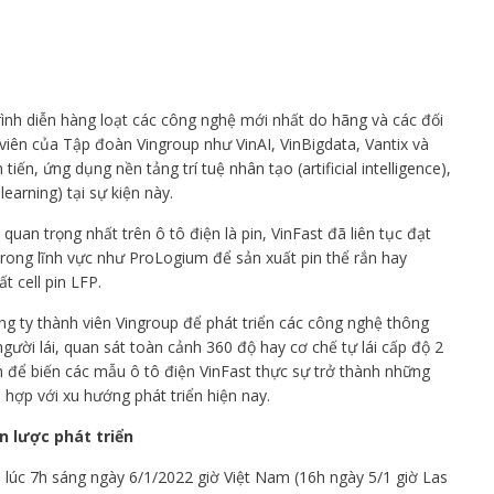
rình diễn hàng loạt các công nghệ mới nhất do hãng và các đối
 viên của Tập đoàn Vingroup như VinAI, VinBigdata, Vantix và
tiến, ứng dụng nền tảng trí tuệ nhân tạo (artificial intelligence),
learning) tại sự kiện này.
an trọng nhất trên ô tô điện là pin, VinFast đã liên tục đạt
rong lĩnh vực như ProLogium để sản xuất pin thể rắn hay
 cell pin LFP.
 ty thành viên Vingroup để phát triển các công nghệ thông
gười lái, quan sát toàn cảnh 360 độ hay cơ chế tự lái cấp độ 2
n để biến các mẫu ô tô điện VinFast thực sự trở thành những
ù hợp với xu hướng phát triển hiện nay.
n lược phát triển
o lúc 7h sáng ngày 6/1/2022 giờ Việt Nam (16h ngày 5/1 giờ Las