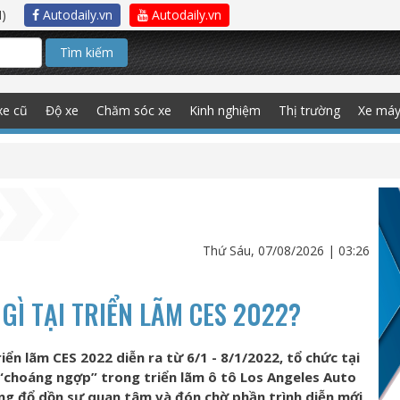
)
Autodaily.vn
Autodaily.vn
Tìm kiếm
xe cũ
Độ xe
Chăm sóc xe
Kinh nghiệm
Thị trường
Xe má
Thứ Sáu, 07/08/2026 | 03:26
 GÌ TẠI TRIỂN LÃM CES 2022?
iển lãm CES 2022 diễn ra từ 6/1 - 8/1/2022, tổ chức tại
“choáng ngợp” trong triển lãm ô tô Los Angeles Auto
ng đổ dồn sự quan tâm và đón chờ phần trình diễn mới