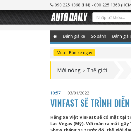
090 225 1368 (HN) - 090 225 1368 (HCM
Đánh giá xe
So sánh
Đánh giá 
Mua - Bán xe ngay
Mới nóng
Thế giới
>
10:57
|
03/01/2022
VINFAST SẼ TRÌNH DIỄN
Hãng xe Việt VinFast sẽ có mặt tại tr
Las Vegas (Mỹ). Với màn ra mắt gây 
Show tháng 11 trước đó, thế giới đa