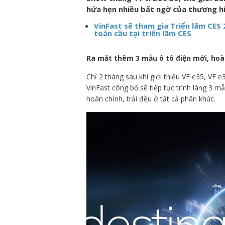
hứa hẹn nhiều bất ngờ của thương hi
VinFast sẽ tham gia Triển lãm CES
toàn cầu tại triển lãm CES
Ra mắt thêm 3 mẫu ô tô điện mới, hoà
Chỉ 2 tháng sau khi giới thiệu VF e35, VF 
VinFast công bố sẽ tiếp tục trình làng 3 
hoàn chỉnh, trải đều ở tất cả phân khúc.